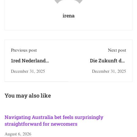
irena
Previous post
Next post
1red Nederland
Die Zukunft der
Innovatie en
Online-Casinos
December 31, 2025
December 31, 2025
Duurzaamheid in de
Unterhaltung und
Digitale Wereld
Sicherheit vereint
You may also like
Navigating Australia bet feels surprisingly
straightforward for newcomers
August 6, 2026