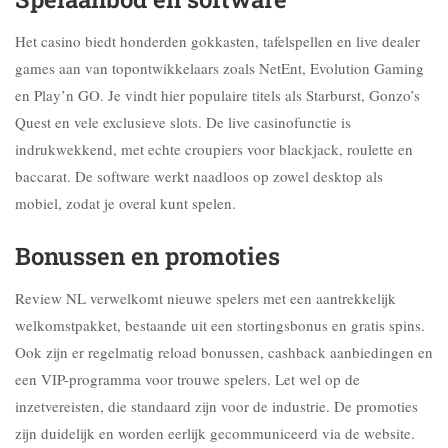
Het casino biedt honderden gokkasten, tafelspellen en live dealer
games aan van topontwikkelaars zoals NetEnt, Evolution Gaming
en Play’n GO. Je vindt hier populaire titels als Starburst, Gonzo’s
Quest en vele exclusieve slots. De live casinofunctie is
indrukwekkend, met echte croupiers voor blackjack, roulette en
baccarat. De software werkt naadloos op zowel desktop als
mobiel, zodat je overal kunt spelen.
Bonussen en promoties
Review NL verwelkomt nieuwe spelers met een aantrekkelijk
welkomstpakket, bestaande uit een stortingsbonus en gratis spins.
Ook zijn er regelmatig reload bonussen, cashback aanbiedingen en
een VIP-programma voor trouwe spelers. Let wel op de
inzetvereisten, die standaard zijn voor de industrie. De promoties
zijn duidelijk en worden eerlijk gecommuniceerd via de website.