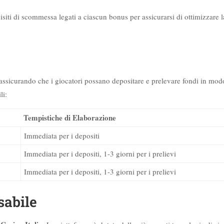
isiti di scommessa legati a ciascun bonus per assicurarsi di ottimizzare l
ssicurando che i giocatori possano depositare e prelevare fondi in modo
li:
Tempistiche di Elaborazione
Immediata per i depositi
Immediata per i depositi, 1-3 giorni per i prelievi
Immediata per i depositi, 1-3 giorni per i prelievi
sabile