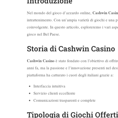
Introduzione
Cashwin Casino
Nel mondo del gioco d’azzardo online,
intrattenimento. Con un’ampia varietà di giochi e una p
coinvolgente. In questo articolo, esploreremo i vari as
gioco nel Bel Paese.
Storia di Cashwin Casino
Cashwin Casino
è stato fondato con l’obiettivo di offri
anni fa, ma la passione e l’innovazione presenti nel des
piattaforma ha catturato i cuori degli italiani grazie a:
Interfaccia intuitiva
Servizio clienti eccellente
Comunicazioni trasparenti e complete
Tipologia di Giochi Offert