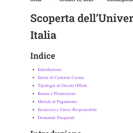
Scoperta dell’Unive
Italia
Indice
Introduzione
Storia di Cashwin Casino
Tipologia di Giochi Offerti
Bonus e Promozioni
Metodi di Pagamento
Sicurezza e Gioco Responsabile
Domande Frequenti