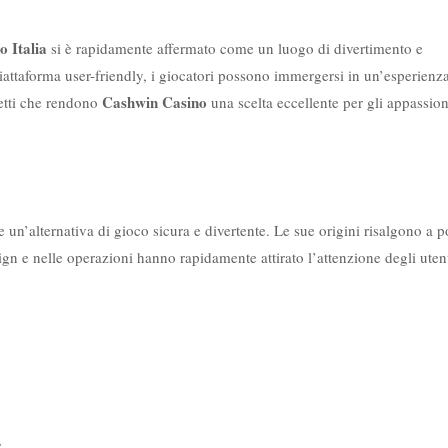
 Italia
si è rapidamente affermato come un luogo di divertimento e
iattaforma user-friendly, i giocatori possono immergersi in un’esperienz
Cashwin Casino
petti che rendono
una scelta eccellente per gli appassion
re un’alternativa di gioco sicura e divertente. Le sue origini risalgono a 
ign e nelle operazioni hanno rapidamente attirato l’attenzione degli uten
i