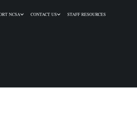
ORT NCSA
CONTACT US
STAFF RESOURCES