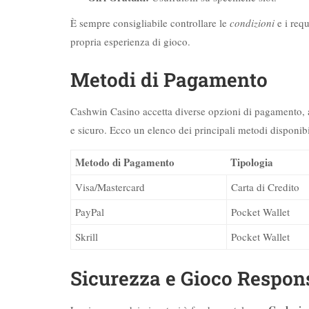
È sempre consigliabile controllare le
condizioni
e i requ
propria esperienza di gioco.
Metodi di Pagamento
Cashwin Casino accetta diverse opzioni di pagamento, a
e sicuro. Ecco un elenco dei principali metodi disponibi
Metodo di Pagamento
Tipologia
Visa/Mastercard
Carta di Credito
PayPal
Pocket Wallet
Skrill
Pocket Wallet
Sicurezza e Gioco Respon