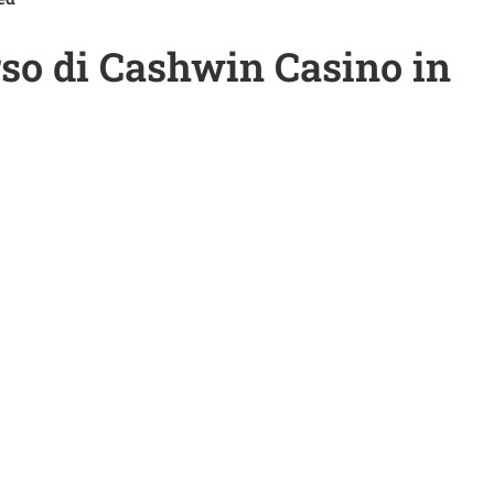
rso di Cashwin Casino in