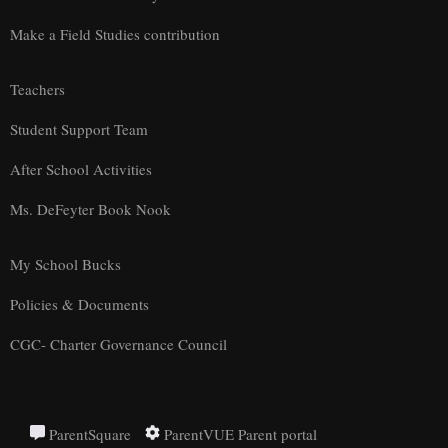
Make a Field Studies contribution
Teachers
Student Support Team
After School Activities
Ms. DeFeyter Book Nook
My School Bucks
Policies & Documents
CGC- Charter Governance Council
ParentSquare
ParentVUE Parent portal