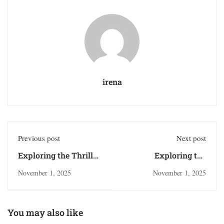
irena
Previous post
Next post
Exploring the Thrills
Exploring the
of the Virtual Jungle
Thrilling World of
November 1, 2025
November 1, 2025
at Leon Casino Online
Intensity Casino
Gameplay
You may also like