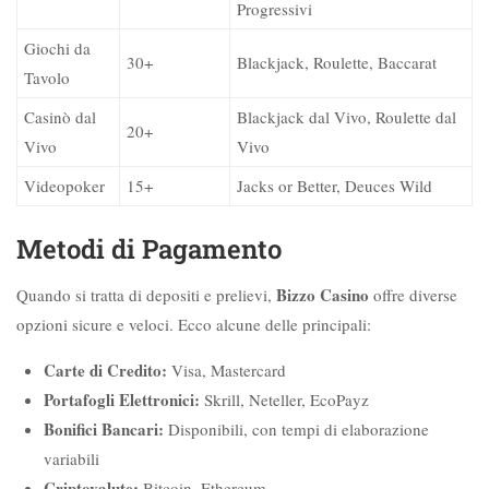
Progressivi
Giochi da
30+
Blackjack, Roulette, Baccarat
Tavolo
Casinò dal
Blackjack dal Vivo, Roulette dal
20+
Vivo
Vivo
Videopoker
15+
Jacks or Better, Deuces Wild
Metodi di Pagamento
Bizzo Casino
Quando si tratta di depositi e prelievi,
offre diverse
opzioni sicure e veloci. Ecco alcune delle principali:
Carte di Credito:
Visa, Mastercard
Portafogli Elettronici:
Skrill, Neteller, EcoPayz
Bonifici Bancari:
Disponibili, con tempi di elaborazione
variabili
Criptovalute:
Bitcoin, Ethereum