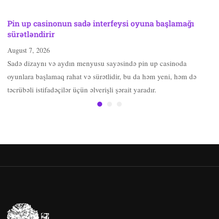
Pin up casinonun sadə interfeysi oyuna başlamağı
sürətləndirir
August 7, 2026
Sadə dizaynı və aydın menyusu sayəsində pin up casinoda
oyunlara başlamaq rahat və sürətlidir, bu da həm yeni, həm də
təcrübəli istifadəçilər üçün əlverişli şərait yaradır.