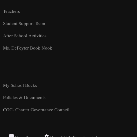
Teachers
Student Support Team
After School Activities
Ms. DeFeyter Book Nook
My School Bucks
Policies & Documents
CGC- Charter Governance Council