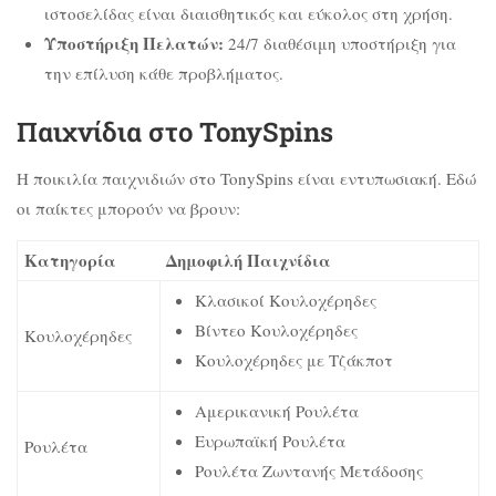
ιστοσελίδας είναι διαισθητικός και εύκολος στη χρήση.
Υποστήριξη Πελατών:
24/7 διαθέσιμη υποστήριξη για
την επίλυση κάθε προβλήματος.
Παιχνίδια στο TonySpins
Η ποικιλία παιχνιδιών στο TonySpins είναι εντυπωσιακή. Εδώ
οι παίκτες μπορούν να βρουν:
Κατηγορία
Δημοφιλή Παιχνίδια
Κλασικοί Κουλοχέρηδες
Βίντεο Κουλοχέρηδες
Κουλοχέρηδες
Κουλοχέρηδες με Τζάκποτ
Αμερικανική Ρουλέτα
Ευρωπαϊκή Ρουλέτα
Ρουλέτα
Ρουλέτα Ζωντανής Μετάδοσης