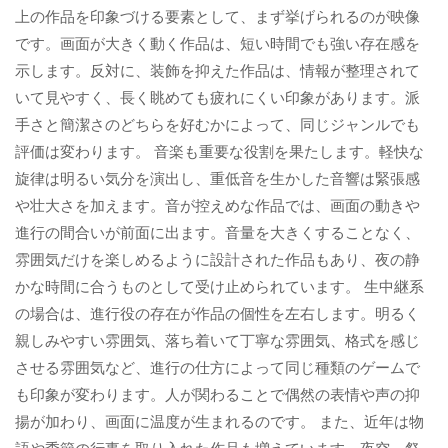
上の作品を印象づける要素として、まず挙げられるのが映像
です。画面が大きく動く作品は、短い時間でも強い存在感を
示します。反対に、装飾を抑えた作品は、情報が整理されて
いて見やすく、長く眺めても疲れにくい印象があります。派
手さと簡潔さのどちらを好むかによって、同じジャンルでも
評価は変わります。 音楽も重要な役割を果たします。軽快な
旋律は明るい気分を演出し、重低音を生かした音響は緊張感
や壮大さを加えます。音が控えめな作品では、画面の動きや
進行の間合いが前面に出ます。音量を大きくすることなく、
雰囲気だけを楽しめるように設計された作品もあり、夜の静
かな時間に合うものとして受け止められています。 生中継系
の場合は、進行役の存在が作品の個性を左右します。明るく
親しみやすい雰囲気、落ち着いて丁寧な雰囲気、格式を感じ
させる雰囲気など、進行の仕方によって同じ種類のゲームで
も印象が変わります。人が関わることで偶然の表情や声の抑
揚が加わり、画面に温度が生まれるのです。 また、近年は物
語や季節の行事を取り入れた作品も増えています。夜空、祭