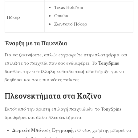
Texas Hold’em
Omaha
Πόκερ
Ζωντανό Πόκερ
Έναρξη με τα Παιχνίδια
Για να ξεκινήσετε, απλώς εγγραφείτε στην πλατφόρμα και
TonySpins
επιλέξτε το παιχνίδι που σας ενδιαφέρει. Το
διαθέτει την κατάλληλη εκπαιδευτική υποστήριξη για να
βοηθήσει και τους πιο νέους παίκτες.
Πλεονεκτήματα στα Καζίνο
Εκτός από την άριστη επιλογή παιχνιδιών, το TonySpins
προσφέρει και άλλα πλεονεκτήματα:
Δωρεάν Μπόνους Εγγραφής:
Ο νέος χρήστης μπορεί να