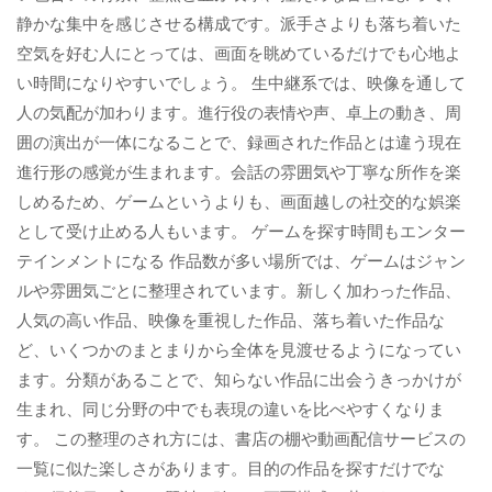
静かな集中を感じさせる構成です。派手さよりも落ち着いた
空気を好む人にとっては、画面を眺めているだけでも心地よ
い時間になりやすいでしょう。 生中継系では、映像を通して
人の気配が加わります。進行役の表情や声、卓上の動き、周
囲の演出が一体になることで、録画された作品とは違う現在
進行形の感覚が生まれます。会話の雰囲気や丁寧な所作を楽
しめるため、ゲームというよりも、画面越しの社交的な娯楽
として受け止める人もいます。 ゲームを探す時間もエンター
テインメントになる 作品数が多い場所では、ゲームはジャン
ルや雰囲気ごとに整理されています。新しく加わった作品、
人気の高い作品、映像を重視した作品、落ち着いた作品な
ど、いくつかのまとまりから全体を見渡せるようになってい
ます。分類があることで、知らない作品に出会うきっかけが
生まれ、同じ分野の中でも表現の違いを比べやすくなりま
す。 この整理のされ方には、書店の棚や動画配信サービスの
一覧に似た楽しさがあります。目的の作品を探すだけでな