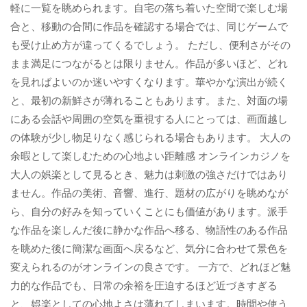
軽に一覧を眺められます。自宅の落ち着いた空間で楽しむ場
合と、移動の合間に作品を確認する場合では、同じゲームで
も受け止め方が違ってくるでしょう。 ただし、便利さがその
まま満足につながるとは限りません。作品が多いほど、どれ
を見ればよいのか迷いやすくなります。華やかな演出が続く
と、最初の新鮮さが薄れることもあります。また、対面の場
にある会話や周囲の空気を重視する人にとっては、画面越し
の体験が少し物足りなく感じられる場合もあります。 大人の
余暇として楽しむための心地よい距離感 オンラインカジノを
大人の娯楽として見るとき、魅力は刺激の強さだけではあり
ません。作品の美術、音響、進行、題材の広がりを眺めなが
ら、自分の好みを知っていくことにも価値があります。派手
な作品を楽しんだ後に静かな作品へ移る、物語性のある作品
を眺めた後に簡潔な画面へ戻るなど、気分に合わせて景色を
変えられるのがオンラインの良さです。 一方で、どれほど魅
力的な作品でも、日常の余裕を圧迫するほど近づきすぎる
と、娯楽としての心地よさは薄れてしまいます。時間や使う