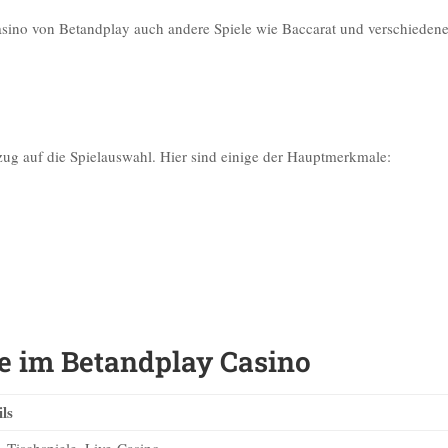
Casino von Betandplay auch andere Spiele wie Baccarat und verschieden
ezug auf die Spielauswahl. Hier sind einige der Hauptmerkmale:
e im Betandplay Casino
ils