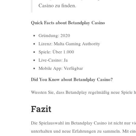
Casino zu finden.
Quick Facts about Betandplay Casino
Gründung: 2020
Lizenz: Malta Gaming Authority
Spiele: Über 1.000
Live-Casino: Ja
Mobile App: Verfügbar
Did You Know about Betandplay Casino?
Wussten Sie, dass Betandplay regelmäßig neue Spiele hi
Fazit
Die Spielauswahl im Betandplay Casino ist nicht nur vie
unterhalten und neue Erfahrungen zu sammeln. Mit ein