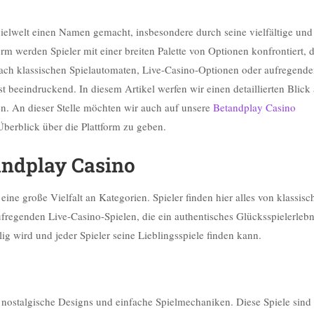
ielwelt einen Namen gemacht, insbesondere durch seine vielfältige und
m werden Spieler mit einer breiten Palette von Optionen konfrontiert, d
ach klassischen Spielautomaten, Live-Casino-Optionen oder aufregend
 beeindruckend. In diesem Artikel werfen wir einen detaillierten Blick 
n. An dieser Stelle möchten wir auch auf unsere
Betandplay Casino
erblick über die Plattform zu geben.
tandplay Casino
ne große Vielfalt an Kategorien. Spieler finden hier alles von klassisc
fregenden Live-Casino-Spielen, die ein authentisches Glücksspielerlebn
ilig wird und jeder Spieler seine Lieblingsspiele finden kann.
 nostalgische Designs und einfache Spielmechaniken. Diese Spiele sind 