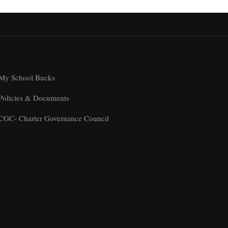
My School Bucks
Policies & Documents
CGC- Charter Governance Council