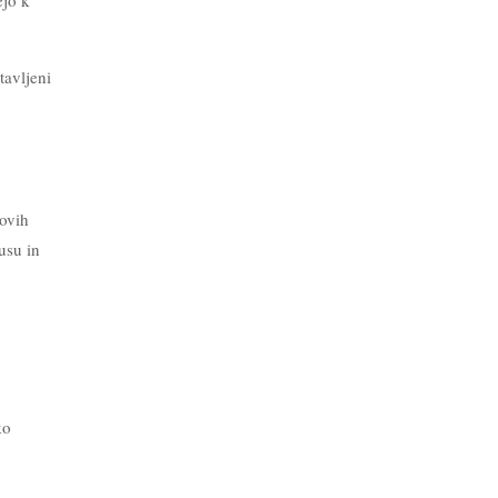
ejo k
tavljeni
govih
usu in
ko