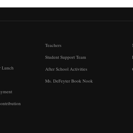
Teachers
Student Support Team
r Lunch
After School Activities
Ms. DeFeyter Book Nook
ayment
ontribution