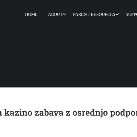
HOME
ABOUT
PARENT RESOURCES
SUPP
na kazino zabava z osrednjo podpo