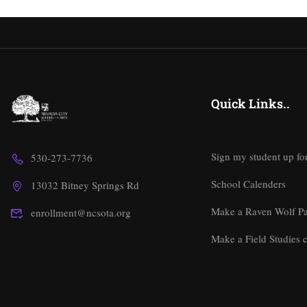
Quick Links..
Sign my student up fo
530-273-7736
School Calenders
13032 Bitney Springs Rd
Make a Raven Wolf P
enrollment@ncsota.org
Make a Field Studies c