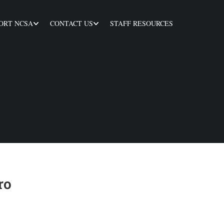
ORT NCSA
CONTACT US
STAFF RESOURCES
ro