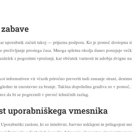
e zabave
kar uporabnik začuti takoj — prijazna podpora. Ko je pomoč dostopna in
no preživljanje prostega časa. Mnoga spletna okolja danes ponujajo več
razdelek s pogostimi vprašanji, kar občutek varnosti in udobja dvigne n
kot informativen vir včasih priročno preveriti tudi zunanje strani, denim
regledno in enostavno za branje. Takšna dopolnilna gradiva so v pomoč, 
ez da bi se pogreznili v preveč tehničnih razlag.
ost uporabniškega vmesnika
 Uporabniški zasloni, ki so intuitivni, barvno usklajeni in prilagojeni m