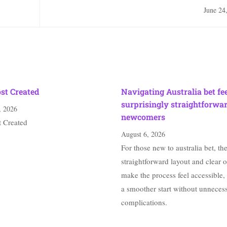
online casino’s subtiel vorm
June 24
ost Created
Navigating Australia bet fe
surprisingly straightforwar
, 2026
newcomers
t Created
August 6, 2026
For those new to australia bet, th
straightforward layout and clear 
make the process feel accessible, 
a smoother start without unneces
complications.