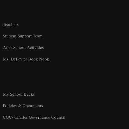
Teachers
Student Support Team
After School Activities
Ms. DeFeyter Book Nook
My School Bucks
Policies & Documents
CGC- Charter Governance Council