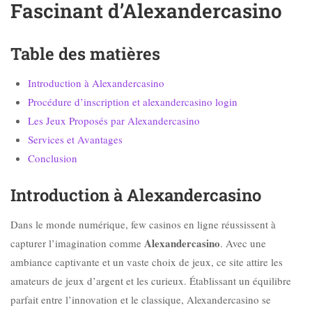
Fascinant d’Alexandercasino
Table des matières
Introduction à Alexandercasino
Procédure d’inscription et alexandercasino login
Les Jeux Proposés par Alexandercasino
Services et Avantages
Conclusion
Introduction à Alexandercasino
Dans le monde numérique, few casinos en ligne réussissent à
Alexandercasino
capturer l’imagination comme
. Avec une
ambiance captivante et un vaste choix de jeux, ce site attire les
amateurs de jeux d’argent et les curieux. Établissant un équilibre
parfait entre l’innovation et le classique, Alexandercasino se