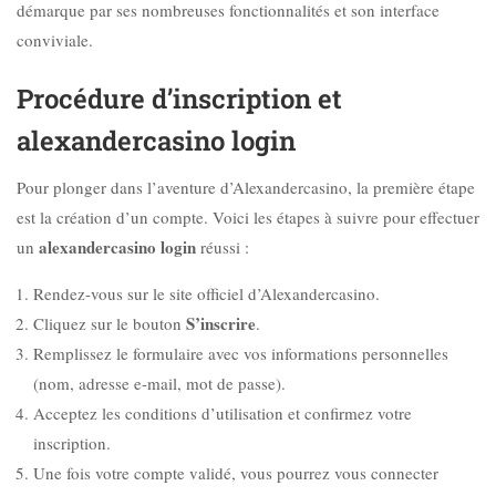
démarque par ses nombreuses fonctionnalités et son interface
conviviale.
Procédure d’inscription et
alexandercasino login
Pour plonger dans l’aventure d’Alexandercasino, la première étape
est la création d’un compte. Voici les étapes à suivre pour effectuer
alexandercasino login
un
réussi :
Rendez-vous sur le site officiel d’Alexandercasino.
S’inscrire
Cliquez sur le bouton
.
Remplissez le formulaire avec vos informations personnelles
(nom, adresse e-mail, mot de passe).
Acceptez les conditions d’utilisation et confirmez votre
inscription.
Une fois votre compte validé, vous pourrez vous connecter