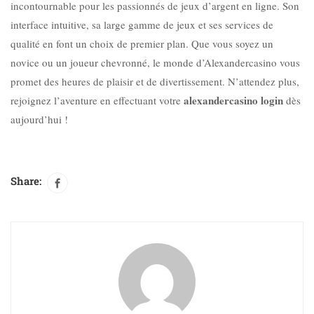
incontournable pour les passionnés de jeux d’argent en ligne. Son
interface intuitive, sa large gamme de jeux et ses services de
qualité en font un choix de premier plan. Que vous soyez un
novice ou un joueur chevronné, le monde d’Alexandercasino vous
promet des heures de plaisir et de divertissement. N’attendez plus,
alexandercasino login
rejoignez l’aventure en effectuant votre
dès
aujourd’hui !
Share: