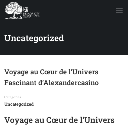
Uncategorized
Voyage au Cœur de l’Univers
Fascinant d’Alexandercasino
Categories
Uncategorized
Voyage au Cœur de l’Univers