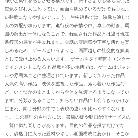
静かな集中を感じさせる構成です。派手さよりも落ち着いた
空気を好む人にとっては、画面を眺めているだけでも心地よ
い時間になりやすいでしょう。 生中継系では、映像を通して
人の気配が加わります。進行役の表情や声、卓上の動き、周
囲の演出が一体になることで、録画された作品とは違う現在
進行形の感覚が生まれます。会話の雰囲気や丁寧な所作を楽
しめるため、ゲームというよりも、画面越しの社交的な娯楽
として受け止める人もいます。 ゲームを探す時間もエンター
テインメントになる 作品数が多い場所では、ゲームはジャン
ルや雰囲気ごとに整理されています。新しく加わった作品、
人気の高い作品、映像を重視した作品、落ち着いた作品な
ど、いくつかのまとまりから全体を見渡せるようになってい
ます。分類があることで、知らない作品に出会うきっかけが
生まれ、同じ分野の中でも表現の違いを比べやすくなりま
す。 この整理のされ方には、書店の棚や動画配信サービスの
一覧に似た楽しさがあります。目的の作品を探すだけでな
く、偶然目に入った題材や珍しい画面構成に惹かれ、そこか