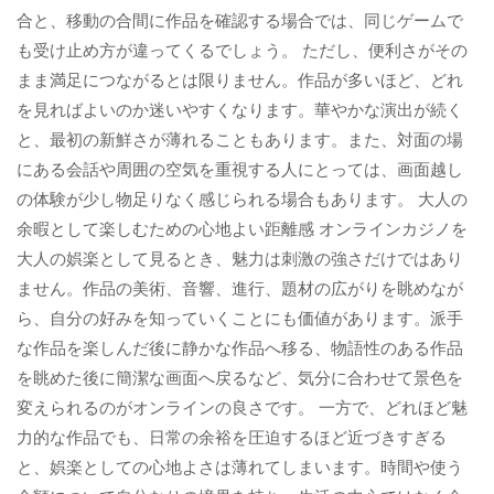
合と、移動の合間に作品を確認する場合では、同じゲームで
も受け止め方が違ってくるでしょう。 ただし、便利さがその
まま満足につながるとは限りません。作品が多いほど、どれ
を見ればよいのか迷いやすくなります。華やかな演出が続く
と、最初の新鮮さが薄れることもあります。また、対面の場
にある会話や周囲の空気を重視する人にとっては、画面越し
の体験が少し物足りなく感じられる場合もあります。 大人の
余暇として楽しむための心地よい距離感 オンラインカジノを
大人の娯楽として見るとき、魅力は刺激の強さだけではあり
ません。作品の美術、音響、進行、題材の広がりを眺めなが
ら、自分の好みを知っていくことにも価値があります。派手
な作品を楽しんだ後に静かな作品へ移る、物語性のある作品
を眺めた後に簡潔な画面へ戻るなど、気分に合わせて景色を
変えられるのがオンラインの良さです。 一方で、どれほど魅
力的な作品でも、日常の余裕を圧迫するほど近づきすぎる
と、娯楽としての心地よさは薄れてしまいます。時間や使う