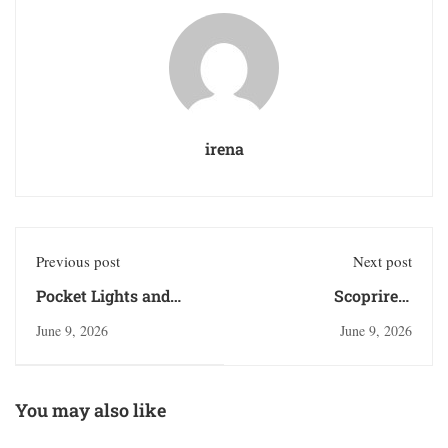
irena
Previous post
Next post
Pocket Lights and
Scoprire il
Neon Odds: The
divertimento nei
June 9, 2026
June 9, 2026
Mobile-First Pulse of
casinò online: una
Online Casino
guida di scoperta
Entertainment
You may also like