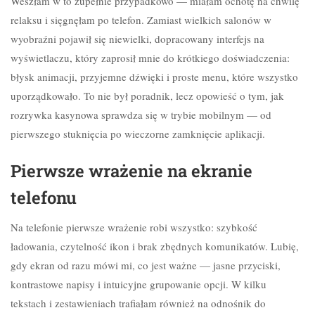
Weszłam w to zupełnie przypadkowo — miałam ochotę na chwilę
relaksu i sięgnęłam po telefon. Zamiast wielkich salonów w
wyobraźni pojawił się niewielki, dopracowany interfejs na
wyświetlaczu, który zaprosił mnie do krótkiego doświadczenia:
błysk animacji, przyjemne dźwięki i proste menu, które wszystko
uporządkowało. To nie był poradnik, lecz opowieść o tym, jak
rozrywka kasynowa sprawdza się w trybie mobilnym — od
pierwszego stuknięcia po wieczorne zamknięcie aplikacji.
Pierwsze wrażenie na ekranie
telefonu
Na telefonie pierwsze wrażenie robi wszystko: szybkość
ładowania, czytelność ikon i brak zbędnych komunikatów. Lubię,
gdy ekran od razu mówi mi, co jest ważne — jasne przyciski,
kontrastowe napisy i intuicyjne grupowanie opcji. W kilku
tekstach i zestawieniach trafiałam również na odnośnik do