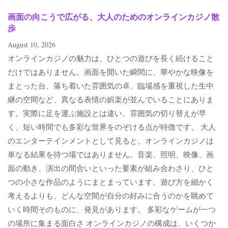
画面の向こうで広がる、大人のためのオンラインカジノ散
歩
August 10, 2026
オンラインカジノの魅力は、ひとつの遊びを長く続けること
だけではありません。画面を開いた瞬間に、華やかな映像を
まとった台、落ち着いた雰囲気の卓、臨場感を重視した生中
継の空間など、異なる表情の娯楽が並んでいることにありま
す。実際に足を運ぶ施設とは違い、雰囲気の切り替えが早
く、短い時間でも多彩な世界をのぞける点が特徴です。 大人
のエンターテインメントとして見ると、オンラインカジノは
単なる結果を待つ場ではありません。音楽、照明、映像、画
面の動き、演出の間合いといった要素が組み合わさり、ひと
つの小さな作品のようにまとまっています。遊び方を細かく
考えるよりも、どんな空間が自分の好みに合うのかを眺めて
いく時間そのものに、発見があります。 多彩なゲームが一つ
の場所に集まる面白さ オンラインカジノの構成は、いくつか