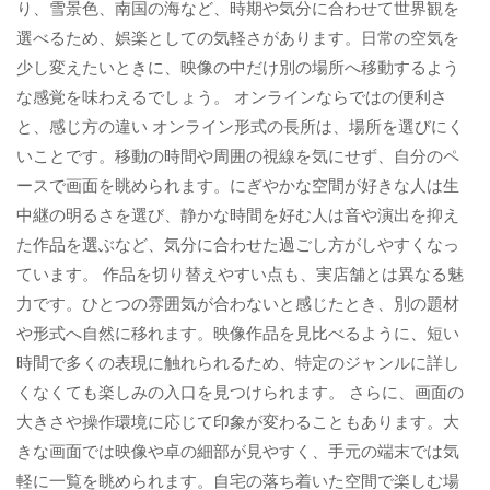
り、雪景色、南国の海など、時期や気分に合わせて世界観を
選べるため、娯楽としての気軽さがあります。日常の空気を
少し変えたいときに、映像の中だけ別の場所へ移動するよう
な感覚を味わえるでしょう。 オンラインならではの便利さ
と、感じ方の違い オンライン形式の長所は、場所を選びにく
いことです。移動の時間や周囲の視線を気にせず、自分のペ
ースで画面を眺められます。にぎやかな空間が好きな人は生
中継の明るさを選び、静かな時間を好む人は音や演出を抑え
た作品を選ぶなど、気分に合わせた過ごし方がしやすくなっ
ています。 作品を切り替えやすい点も、実店舗とは異なる魅
力です。ひとつの雰囲気が合わないと感じたとき、別の題材
や形式へ自然に移れます。映像作品を見比べるように、短い
時間で多くの表現に触れられるため、特定のジャンルに詳し
くなくても楽しみの入口を見つけられます。 さらに、画面の
大きさや操作環境に応じて印象が変わることもあります。大
きな画面では映像や卓の細部が見やすく、手元の端末では気
軽に一覧を眺められます。自宅の落ち着いた空間で楽しむ場