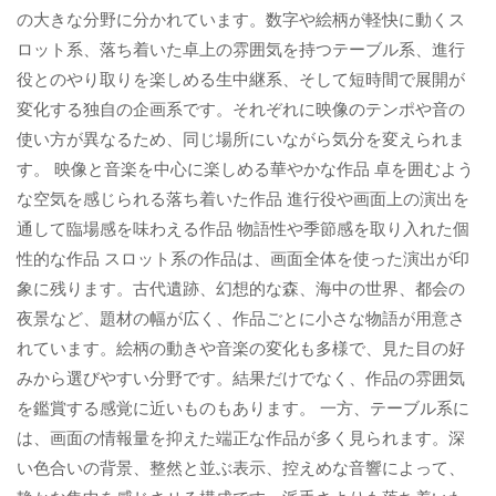
の大きな分野に分かれています。数字や絵柄が軽快に動くス
ロット系、落ち着いた卓上の雰囲気を持つテーブル系、進行
役とのやり取りを楽しめる生中継系、そして短時間で展開が
変化する独自の企画系です。それぞれに映像のテンポや音の
使い方が異なるため、同じ場所にいながら気分を変えられま
す。 映像と音楽を中心に楽しめる華やかな作品 卓を囲むよう
な空気を感じられる落ち着いた作品 進行役や画面上の演出を
通して臨場感を味わえる作品 物語性や季節感を取り入れた個
性的な作品 スロット系の作品は、画面全体を使った演出が印
象に残ります。古代遺跡、幻想的な森、海中の世界、都会の
夜景など、題材の幅が広く、作品ごとに小さな物語が用意さ
れています。絵柄の動きや音楽の変化も多様で、見た目の好
みから選びやすい分野です。結果だけでなく、作品の雰囲気
を鑑賞する感覚に近いものもあります。 一方、テーブル系に
は、画面の情報量を抑えた端正な作品が多く見られます。深
い色合いの背景、整然と並ぶ表示、控えめな音響によって、