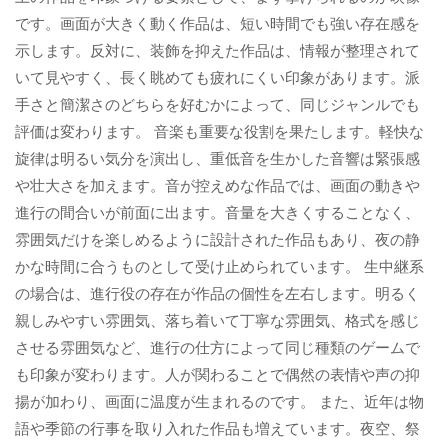
です。画面が大きく動く作品は、短い時間でも強い存在感を
示します。反対に、装飾を抑えた作品は、情報が整理されて
いて見やすく、長く眺めても疲れにくい印象があります。派
手さと簡潔さのどちらを好むかによって、同じジャンルでも
評価は変わります。 音楽も重要な役割を果たします。軽快な
旋律は明るい気分を演出し、重低音を生かした音響は緊張感
や壮大さを加えます。音が控えめな作品では、画面の動きや
進行の間合いが前面に出ます。音量を大きくすることなく、
雰囲気だけを楽しめるように設計された作品もあり、夜の静
かな時間に合うものとして受け止められています。 生中継系
の場合は、進行役の存在が作品の個性を左右します。明るく
親しみやすい雰囲気、落ち着いて丁寧な雰囲気、格式を感じ
させる雰囲気など、進行の仕方によって同じ種類のゲームで
も印象が変わります。人が関わることで偶然の表情や声の抑
揚が加わり、画面に温度が生まれるのです。 また、近年は物
語や季節の行事を取り入れた作品も増えています。夜空、祭