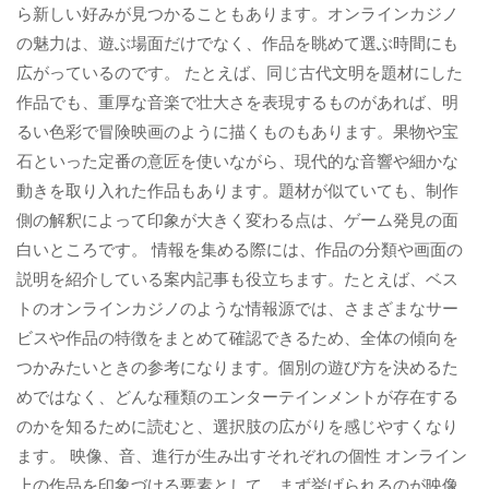
ら新しい好みが見つかることもあります。オンラインカジノ
の魅力は、遊ぶ場面だけでなく、作品を眺めて選ぶ時間にも
広がっているのです。 たとえば、同じ古代文明を題材にした
作品でも、重厚な音楽で壮大さを表現するものがあれば、明
るい色彩で冒険映画のように描くものもあります。果物や宝
石といった定番の意匠を使いながら、現代的な音響や細かな
動きを取り入れた作品もあります。題材が似ていても、制作
側の解釈によって印象が大きく変わる点は、ゲーム発見の面
白いところです。 情報を集める際には、作品の分類や画面の
説明を紹介している案内記事も役立ちます。たとえば、ベス
トのオンラインカジノのような情報源では、さまざまなサー
ビスや作品の特徴をまとめて確認できるため、全体の傾向を
つかみたいときの参考になります。個別の遊び方を決めるた
めではなく、どんな種類のエンターテインメントが存在する
のかを知るために読むと、選択肢の広がりを感じやすくなり
ます。 映像、音、進行が生み出すそれぞれの個性 オンライン
上の作品を印象づける要素として、まず挙げられるのが映像