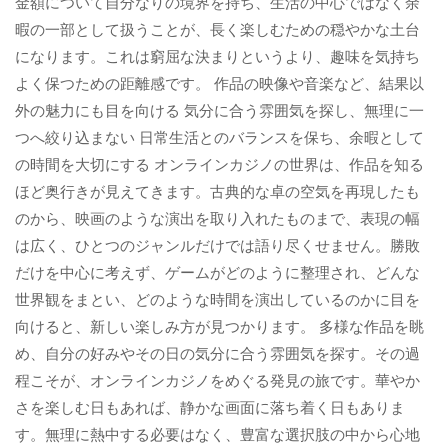
金額について自分なりの境界を持ち、生活の中心ではなく余
暇の一部として扱うことが、長く楽しむための穏やかな土台
になります。これは窮屈な決まりというより、趣味を気持ち
よく保つための距離感です。 作品の映像や音楽など、結果以
外の魅力にも目を向ける 気分に合う雰囲気を探し、無理に一
つへ絞り込まない 日常生活とのバランスを保ち、余暇として
の時間を大切にする オンラインカジノの世界は、作品を知る
ほど奥行きが見えてきます。古典的な卓の空気を再現したも
のから、映画のような演出を取り入れたものまで、表現の幅
は広く、ひとつのジャンルだけでは語り尽くせません。勝敗
だけを中心に考えず、ゲームがどのように整理され、どんな
世界観をまとい、どのような時間を演出しているのかに目を
向けると、新しい楽しみ方が見つかります。 多様な作品を眺
め、自分の好みやその日の気分に合う雰囲気を探す。その過
程こそが、オンラインカジノをめぐる発見の旅です。華やか
さを楽しむ日もあれば、静かな画面に落ち着く日もありま
す。無理に熱中する必要はなく、豊富な選択肢の中から心地