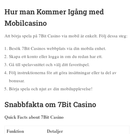
Hur man Kommer Igång med
Mobilcasino
Att börja spela på 7Bit Casino via mobil är enkelt. Följ dessa steg:
Besök 7Bit Casinos webbplats via din mobila enhet.
Skapa ett konto eller logga in om du redan har ett.
Gå till spelavsnittet och välj ditt favoritspel.
Följ instruktionerna för att göra insättningar eller ta del av
bonusar.
Börja spela och njut av din mobilupplevelse!
Snabbfakta om 7Bit Casino
Quick Facts about 7Bit Casino
Funktion
Detaljer