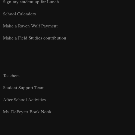
Sign my student up for Lunch
School Calenders
Make a Raven Wolf Payment
Make a Field Studies contribution
Teachers
Student Support Team
After School Activities
Ms. DeFeyter Book Nook