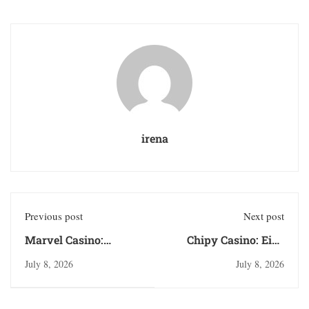
irena
Previous post
Next post
Marvel Casino:
Chipy Casino: Eine
Spielerlebnis der
Übersicht über die
July 8, 2026
July 8, 2026
Extraklasse
Spielauswahl