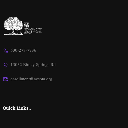
530-273-7736
13032 Bitney Springs Rd
enrollment@ncsota.org
Quick Links..