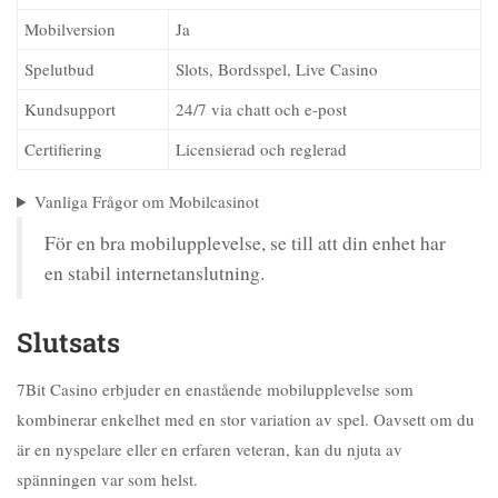
Mobilversion
Ja
Spelutbud
Slots, Bordsspel, Live Casino
Kundsupport
24/7 via chatt och e-post
Certifiering
Licensierad och reglerad
Vanliga Frågor om Mobilcasinot
För en bra mobilupplevelse, se till att din enhet har
en stabil internetanslutning.
Slutsats
7Bit Casino erbjuder en enastående mobilupplevelse som
kombinerar enkelhet med en stor variation av spel. Oavsett om du
är en nyspelare eller en erfaren veteran, kan du njuta av
spänningen var som helst.