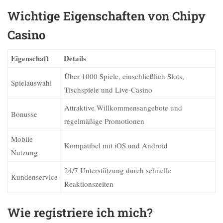
Wichtige Eigenschaften von Chipy
Casino
Eigenschaft
Details
Über 1000 Spiele, einschließlich Slots,
Spielauswahl
Tischspiele und Live-Casino
Attraktive Willkommensangebote und
Bonusse
regelmäßige Promotionen
Mobile
Kompatibel mit iOS und Android
Nutzung
24/7 Unterstützung durch schnelle
Kundenservice
Reaktionszeiten
Wie registriere ich mich?