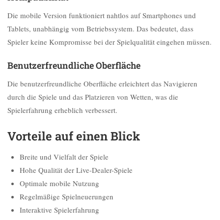
Die mobile Version funktioniert nahtlos auf Smartphones und
Tablets, unabhängig vom Betriebssystem. Das bedeutet, dass
Spieler keine Kompromisse bei der Spielqualität eingehen müssen.
Benutzerfreundliche Oberfläche
Die benutzerfreundliche Oberfläche erleichtert das Navigieren
durch die Spiele und das Platzieren von Wetten, was die
Spielerfahrung erheblich verbessert.
Vorteile auf einen Blick
Breite und Vielfalt der Spiele
Hohe Qualität der Live-Dealer-Spiele
Optimale mobile Nutzung
Regelmäßige Spielneuerungen
Interaktive Spielerfahrung