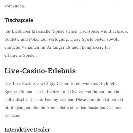
vorhanden.
Tischspiele
Für Liebhaber klassischer Spiele stehen Tischspiele wie Blackjack,
Roulette und Poker zur Verfügung. Diese Spiele bieten sowohl
einfache Varianten für Anfänger als auch komplexere für
erfahrene Spieler.
Live-Casino-Erlebnis
Das Live-Casino von Chipy Casino ist ein weiteres Highlight.
Spieler können sich in Echtzeit mit Dealern verbinden und ein
authentisches Casino-Feeling erleben. Diese Funktion ist perfekt
für diejenigen, die die Atmosphäre eines landbasierten Casinos
schätzen.
Interaktive Dealer