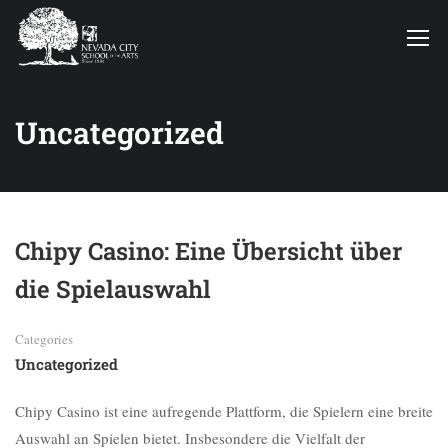
Uncategorized
Chipy Casino: Eine Übersicht über
die Spielauswahl
Categories
Uncategorized
Chipy Casino ist eine aufregende Plattform, die Spielern eine breite
Auswahl an Spielen bietet. Insbesondere die Vielfalt der