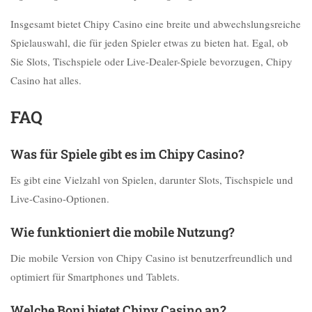
Insgesamt bietet Chipy Casino eine breite und abwechslungsreiche
Spielauswahl, die für jeden Spieler etwas zu bieten hat. Egal, ob
Sie Slots, Tischspiele oder Live-Dealer-Spiele bevorzugen, Chipy
Casino hat alles.
FAQ
Was für Spiele gibt es im Chipy Casino?
Es gibt eine Vielzahl von Spielen, darunter Slots, Tischspiele und
Live-Casino-Optionen.
Wie funktioniert die mobile Nutzung?
Die mobile Version von Chipy Casino ist benutzerfreundlich und
optimiert für Smartphones und Tablets.
Welche Boni bietet Chipy Casino an?