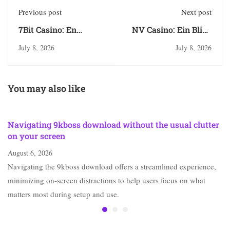
Previous post
Next post
7Bit Casino: En
NV Casino: Ein Blick
Djupdykning i
auf die
July 8, 2026
July 8, 2026
Mobilupplevelsen
Zahlungsmethoden
You may also like
Navigating 9kboss download without the usual clutter
on your screen
August 6, 2026
Navigating the 9kboss download offers a streamlined experience,
minimizing on-screen distractions to help users focus on what
matters most during setup and use.