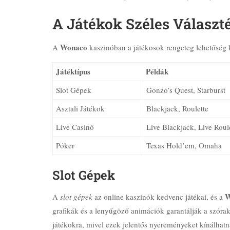
A Játékok Széles Választ
Wonaco
A
kaszinóban a játékosok rengeteg lehetőség k
Játéktípus
Példák
Slot Gépek
Gonzo’s Quest, Starburst
Asztali Játékok
Blackjack, Roulette
Live Casinó
Live Blackjack, Live Roul
Póker
Texas Hold’em, Omaha
Slot Gépek
W
A
slot gépek
az online kaszinók kedvenc játékai, és a
grafikák és a lenyűgöző animációk garantálják a szóra
játékokra, mivel ezek jelentős nyereményeket kínálhatn