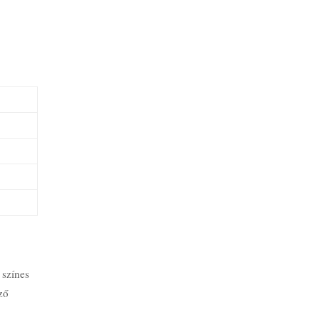
 színes
ző