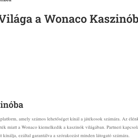
Világa a Wonaco Kaszinó
zinóba
platform, amely számos lehetőséget kínál a játékosok számára. Az élén
laszték miatt a Wonaco kiemelkedik a kaszinók világában. Partneri kapcsol
it kínálja, ezáltal garantálva a szórakozást minden látogató számára.