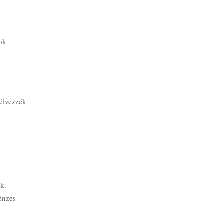
ok
 élvezzék
k.
énzes