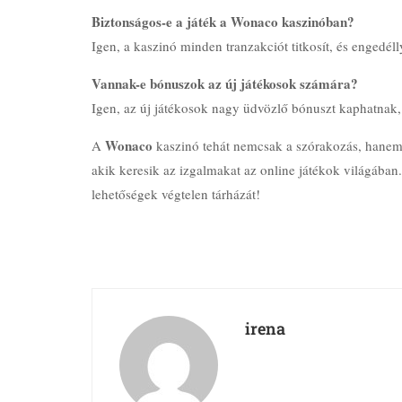
Biztonságos-e a játék a Wonaco kaszinóban?
Igen, a kaszinó minden tranzakciót titkosít, és engedél
Vannak-e bónuszok az új játékosok számára?
Igen, az új játékosok nagy üdvözlő bónuszt kaphatnak
Wonaco
A
kaszinó tehát nemcsak a szórakozás, hanem 
akik keresik az izgalmakat az online játékok világába
lehetőségek végtelen tárházát!
irena