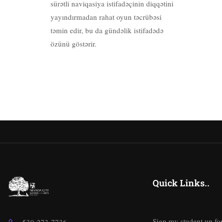
sürətli naviqasiya istifadəçinin diqqətini
yayındırmadan rahat oyun təcrübəsi
təmin edir, bu da gündəlik istifadədə
özünü göstərir.
Quick Links..
Sign my student up fo
530-273-7736