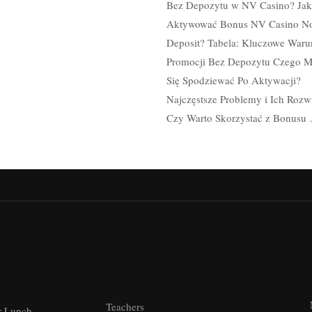
Bez Depozytu w NV Casino? Jak
Aktywować Bonus NV Casino N
Deposit? Tabela: Kluczowe Waru
Promocji Bez Depozytu Czego M
Się Spodziewać Po Aktywacji?
Najczęstsze Problemy i Ich Rozw
Czy Warto Skorzystać z Bonusu
Teachers
r Lunch