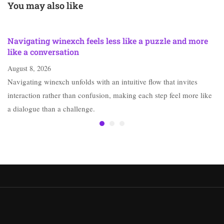
You may also like
Navigating winexch feels less like a puzzle and more
like a conversation
August 8, 2026
Navigating winexch unfolds with an intuitive flow that invites
interaction rather than confusion, making each step feel more like
a dialogue than a challenge.