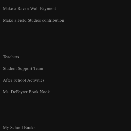
Make a Raven Wolf Payment
Make a Field Studies contribution
Teachers
Student Support Team
After School Activities
Ms. DeFeyter Book Nook
My School Bucks