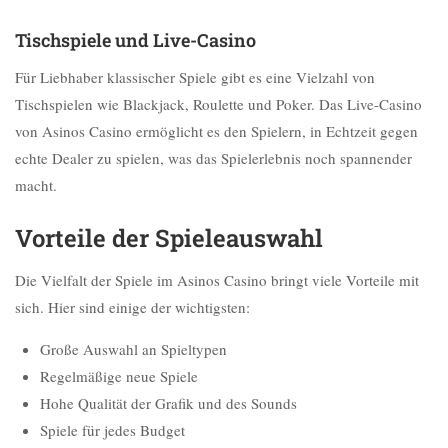
Tischspiele und Live-Casino
Für Liebhaber klassischer Spiele gibt es eine Vielzahl von
Tischspielen wie Blackjack, Roulette und Poker. Das Live-Casino
von Asinos Casino ermöglicht es den Spielern, in Echtzeit gegen
echte Dealer zu spielen, was das Spielerlebnis noch spannender
macht.
Vorteile der Spieleauswahl
Die Vielfalt der Spiele im Asinos Casino bringt viele Vorteile mit
sich. Hier sind einige der wichtigsten:
Große Auswahl an Spieltypen
Regelmäßige neue Spiele
Hohe Qualität der Grafik und des Sounds
Spiele für jedes Budget