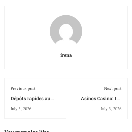
irena
Previous post
Next post
Dépôts rapides au
Asinos Casino: Ihr
casino 1xbet
aufregendes
July 3, 2026
July 3, 2026
Spielerlebnis
You may also like