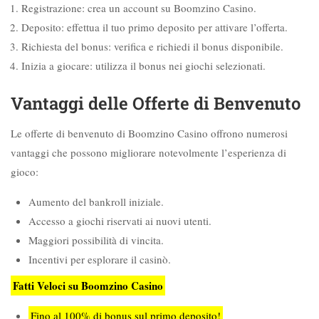
Registrazione: crea un account su Boomzino Casino.
Deposito: effettua il tuo primo deposito per attivare l’offerta.
Richiesta del bonus: verifica e richiedi il bonus disponibile.
Inizia a giocare: utilizza il bonus nei giochi selezionati.
Vantaggi delle Offerte di Benvenuto
Le offerte di benvenuto di Boomzino Casino offrono numerosi
vantaggi che possono migliorare notevolmente l’esperienza di
gioco:
Aumento del bankroll iniziale.
Accesso a giochi riservati ai nuovi utenti.
Maggiori possibilità di vincita.
Incentivi per esplorare il casinò.
Fatti Veloci su Boomzino Casino
Fino al 100% di bonus sul primo deposito!