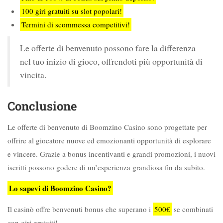
100 giri gratuiti su slot popolari!
Termini di scommessa competitivi!
Le offerte di benvenuto possono fare la differenza
nel tuo inizio di gioco, offrendoti più opportunità di
vincita.
Conclusione
Le offerte di benvenuto di Boomzino Casino sono progettate per
offrire al giocatore nuove ed emozionanti opportunità di esplorare
e vincere. Grazie a bonus incentivanti e grandi promozioni, i nuovi
iscritti possono godere di un’esperienza grandiosa fin da subito.
Lo sapevi di Boomzino Casino?
Il casinò offre benvenuti bonus che superano i
500€
se combinati
con giri gratuiti!