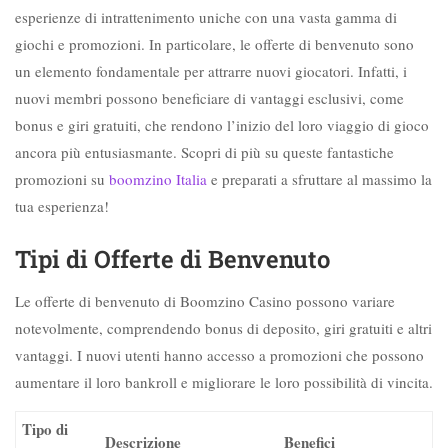
esperienze di intrattenimento uniche con una vasta gamma di
giochi e promozioni. In particolare, le offerte di benvenuto sono
un elemento fondamentale per attrarre nuovi giocatori. Infatti, i
nuovi membri possono beneficiare di vantaggi esclusivi, come
bonus e giri gratuiti, che rendono l’inizio del loro viaggio di gioco
ancora più entusiasmante. Scopri di più su queste fantastiche
promozioni su
boomzino Italia
e preparati a sfruttare al massimo la
tua esperienza!
Tipi di Offerte di Benvenuto
Le offerte di benvenuto di Boomzino Casino possono variare
notevolmente, comprendendo bonus di deposito, giri gratuiti e altri
vantaggi. I nuovi utenti hanno accesso a promozioni che possono
aumentare il loro bankroll e migliorare le loro possibilità di vincita.
Tipo di
Descrizione
Benefici