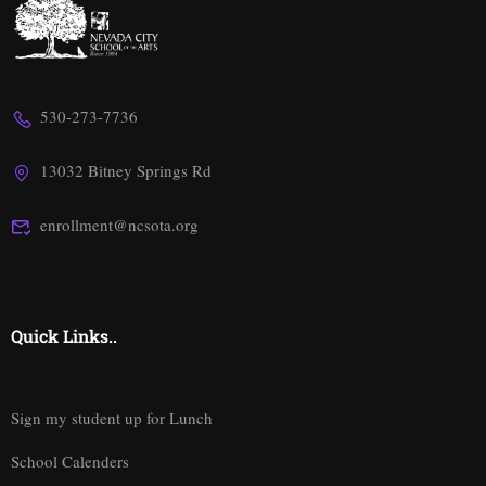
530-273-7736
13032 Bitney Springs Rd
enrollment@ncsota.org
Quick Links..
Sign my student up for Lunch
School Calenders