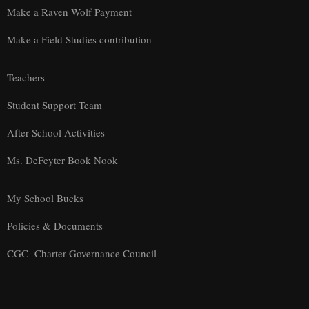
Make a Raven Wolf Payment
Make a Field Studies contribution
Teachers
Student Support Team
After School Activities
Ms. DeFeyter Book Nook
My School Bucks
Policies & Documents
CGC- Charter Governance Council