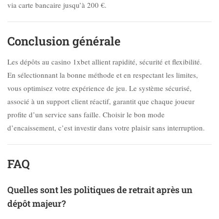
via carte bancaire jusqu’à 200 €.
Conclusion générale
Les dépôts au casino 1xbet allient rapidité, sécurité et flexibilité.
En sélectionnant la bonne méthode et en respectant les limites,
vous optimisez votre expérience de jeu. Le système sécurisé,
associé à un support client réactif, garantit que chaque joueur
profite d’un service sans faille. Choisir le bon mode
d’encaissement, c’est investir dans votre plaisir sans interruption.
FAQ
Quelles sont les politiques de retrait après un
dépôt majeur?