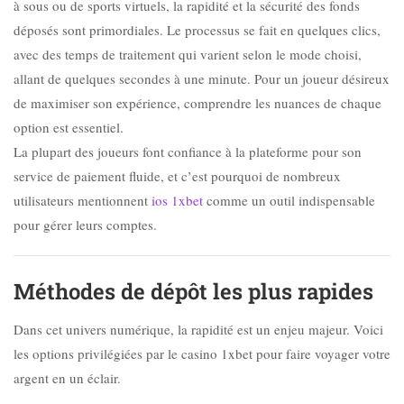
à sous ou de sports virtuels, la rapidité et la sécurité des fonds
déposés sont primordiales. Le processus se fait en quelques clics,
avec des temps de traitement qui varient selon le mode choisi,
allant de quelques secondes à une minute. Pour un joueur désireux
de maximiser son expérience, comprendre les nuances de chaque
option est essentiel.
La plupart des joueurs font confiance à la plateforme pour son
service de paiement fluide, et c’est pourquoi de nombreux
utilisateurs mentionnent
ios 1xbet
comme un outil indispensable
pour gérer leurs comptes.
Méthodes de dépôt les plus rapides
Dans cet univers numérique, la rapidité est un enjeu majeur. Voici
les options privilégiées par le casino 1xbet pour faire voyager votre
argent en un éclair.