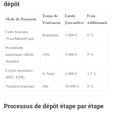
dépôt
Temps de
Limite
Frais
Mode de Paiement
Traitement
Journalière
Additionnels
Carte bancaire
Instantané
2 000 €
0 %
(Visa/MasterCard)
Portefeuille
numérique (Skrill,
≤30s
5 000 €
0 %
Neteller)
Crypto-monnaies
0–5min
4 000 €
1,5 %
(BTC, ETH)
Virement bancaire
48h
10 000 €
0 %
Processus de dépôt étape par étape