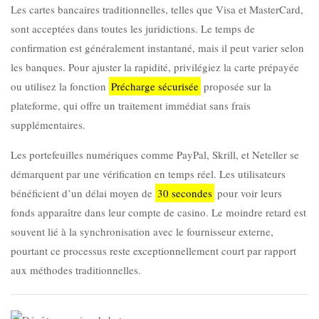
Les cartes bancaires traditionnelles, telles que Visa et MasterCard,
sont acceptées dans toutes les juridictions. Le temps de
confirmation est généralement instantané, mais il peut varier selon
les banques. Pour ajuster la rapidité, privilégiez la carte prépayée
ou utilisez la fonction
Précharge sécurisée
proposée sur la
plateforme, qui offre un traitement immédiat sans frais
supplémentaires.
Les portefeuilles numériques comme PayPal, Skrill, et Neteller se
démarquent par une vérification en temps réel. Les utilisateurs
bénéficient d’un délai moyen de
30 secondes
pour voir leurs
fonds apparaître dans leur compte de casino. Le moindre retard est
souvent lié à la synchronisation avec le fournisseur externe,
pourtant ce processus reste exceptionnellement court par rapport
aux méthodes traditionnelles.