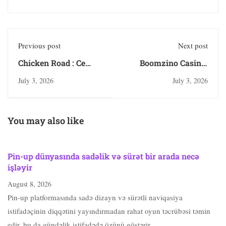
Previous post
Next post
Chicken Road : Ce
Boomzino Casino:
Guide Intégral du Jeu
Offerte di Benvenuto
July 3, 2026
July 3, 2026
de Casino qui
Révolutionne le
Secteur
You may also like
Pin-up dünyasında sadəlik və sürət bir arada necə
işləyir
August 8, 2026
Pin-up platformasında sadə dizayn və sürətli naviqasiya
istifadəçinin diqqətini yayındırmadan rahat oyun təcrübəsi təmin
edir, bu da gündəlik istifadədə özünü göstərir.