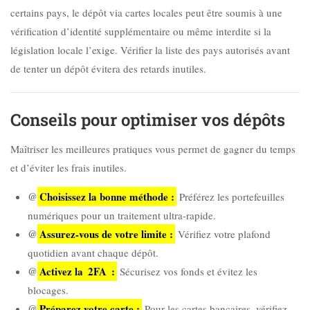
certains pays, le dépôt via cartes locales peut être soumis à une
vérification d’identité supplémentaire ou même interdite si la
législation locale l’exige. Vérifier la liste des pays autorisés avant
de tenter un dépôt évitera des retards inutiles.
Conseils pour optimiser vos dépôts
Maîtriser les meilleures pratiques vous permet de gagner du temps
et d’éviter les frais inutiles.
@
Choisissez la bonne méthode :
Préférez les portefeuilles
numériques pour un traitement ultra-rapide.
@
Assurez-vous de votre limite :
Vérifiez votre plafond
quotidien avant chaque dépôt.
@
Activez la
2FA
:
Sécurisez vos fonds et évitez les
blocages.
@
Préparez votre carte :
Pour les cartes bancaires, vérifiez