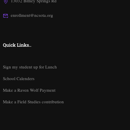
13032 Bitney Springs Rd
enrollment@ncsota.org
Quick Links..
Sign my student up for Lunch
School Calenders
Make a Raven Wolf Payment
Make a Field Studies contribution