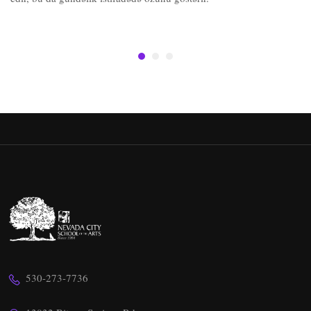
530-273-7736