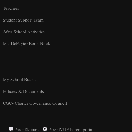
Teachers
Student Support Team
After School Activities
Ms. DeFeyter Book Nook
My School Bucks
Policies & Documents
CGC- Charter Governance Council
ParentSquare
ParentVUE Parent portal