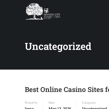
Uncategorized
Best Online Casino Sites
Posted by
Date
Categories
Irena
May 13, 2026
Uncategorized