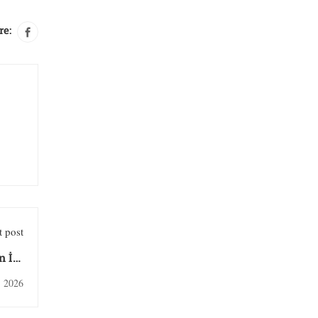
re:
 post
n İyi
kleri
 2026