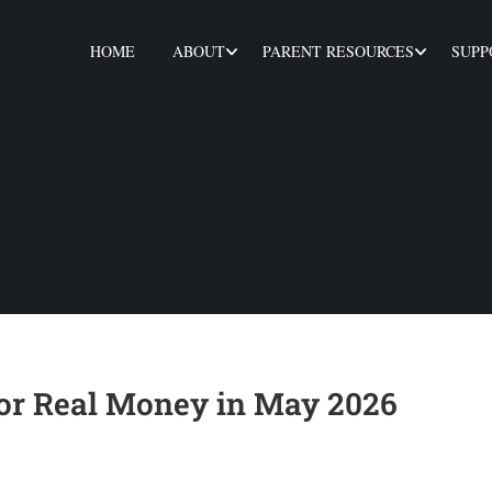
HOME
ABOUT
PARENT RESOURCES
SUPP
 for Real Money in May 2026