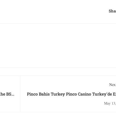
Sha
Next
the BSB
Pinco Bahis Turkey Pinco Casino Turkey'de E
Bet Seçene
May 13,