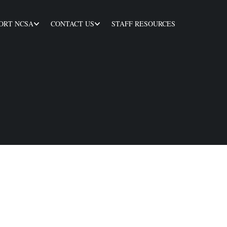
ORT NCSA
CONTACT US
STAFF RESOURCES