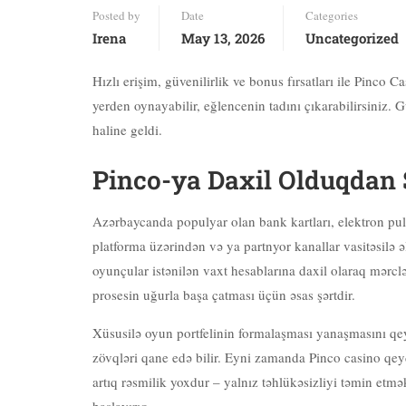
Posted by
Date
Categories
Irena
May 13, 2026
Uncategorized
Hızlı erişim, güvenilirlik ve bonus fırsatları ile Pinco 
yerden oynayabilir, eğlencenin tadını çıkarabilirsiniz
haline geldi.
Pinco-ya Daxil Olduqdan 
Azərbaycanda populyar olan bank kartları, elektron pul k
platforma üzərindən və ya partnyor kanallar vasitəsilə 
oyunçular istənilən vaxt hesablarına daxil olaraq mərcl
prosesin uğurla başa çatması üçün əsas şərtdir.
Xüsusilə oyun portfelinin formalaşması yanaşmasını qeyd
zövqləri qane edə bilir. Eyni zamanda Pinco casino qe
artıq rəsmilik yoxdur – yalnız təhlükəsizliyi təmin e