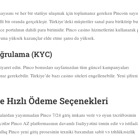
ayısını ve her bir statüye ulaşmak için toplamanız gereken Pincoin sayıs
i bir oranda gerçekleşir. Türkiye’deki müşteriler sanal para biriktirip bu
ce portalının dahili para birimidir. Pinco casino hizmetlerini kullanarak 
oyuna yüksek kazançlar elde etme şansı da yüksek.
oğrulama (KYC)
 ziyaret edin. Pinco bonusları sayfamızdan tüm güncel kampanyaları
nız gerekebilir. Türkiye’de bazı casino siteleri engellenebilir. Yeni şifren
ve Hızlı Ödeme Seçenekleri
malardan yayınmadan Pinco 7/24 giriş imkanı verir və oyun təcrübəsinin
lər Pinco AZ platformasının davamlı fəaliyyətini təmin edir və istifadə
ıllıq Pinco yeni giriş prosesinin texniki baxımdan sabit və təhlükəsizlik