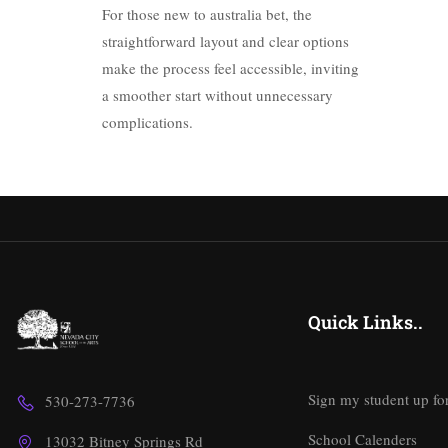
For those new to australia bet, the
straightforward layout and clear options
make the process feel accessible, inviting
a smoother start without unnecessary
complications.
Quick Links..
Sign my student up fo
530-273-7736
School Calenders
13032 Bitney Springs Rd