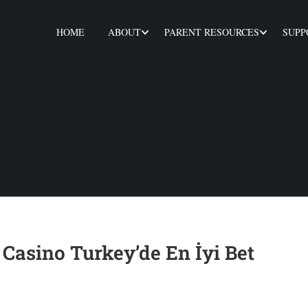
HOME
ABOUT
PARENT RESOURCES
SUPP
Casino Turkey’de En İyi Bet