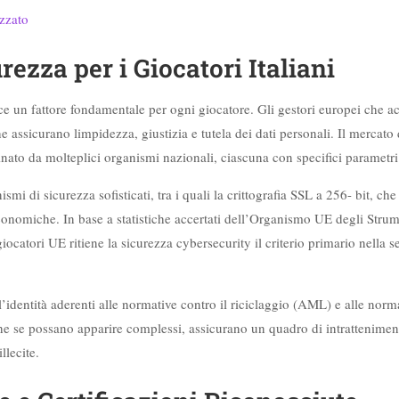
izzato
ezza per i Giocatori Italiani
isce un fattore fondamentale per ogni giocatore. Gli gestori europei che a
e assicurano limpidezza, giustizia e tutela dei dati personali. Il mercato 
nato da molteplici organismi nazionali, ciascuna con specifici parametri 
 di sicurezza sofisticati, tra i quali la crittografia SSL a 256- bit, che 
 economiche. In base a statistiche accertati dell’Organismo UE degli Strum
iocatori UE ritiene la sicurezza cybersecurity il criterio primario nella s
ll’identità aderenti alle normative contro il riciclaggio (AML) e alle norm
e se possano apparire complessi, assicurano un quadro di intrattenimen
llecite.