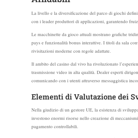
La livello e la diversificazione del parco di giochi defi
con i leader produttori di applicazioni, garantendo fruiz
Le macchinette da gioco attuali mostrano grafiche tri
pays e funzionalità bonus interattive. I titoli da sala co
rivisitazioni moderne con regole adattate.
Il ambito del casino dal vivo ha rivoluzionato l’esperie
trasmissione video in alta qualità. Dealer esperti dirigo
comunicando con i utenti attraverso messaggistica inco
Elementi di Valutazione dei S
Nella giudizio di un gestore UE, la esistenza di sviluppa
investono enormi risorse nello creazione di meccanismi
pagamento controllabili.