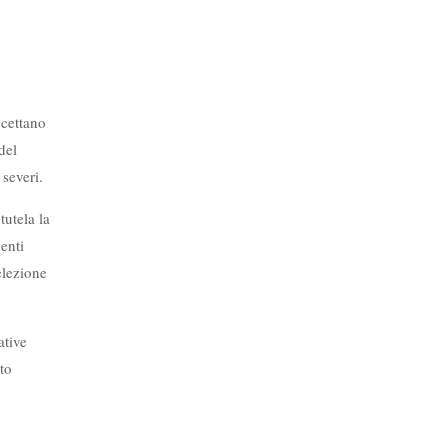
ccettano
del
severi.
tutela la
enti
elezione
ative
to