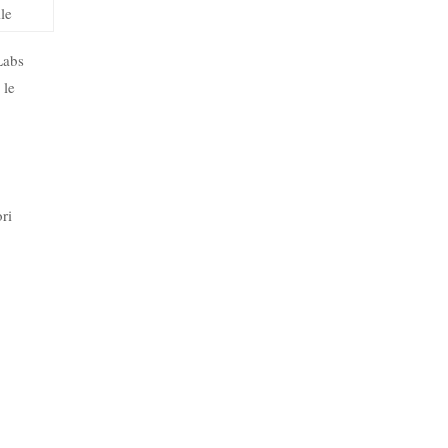
le
Labs
 le
ori