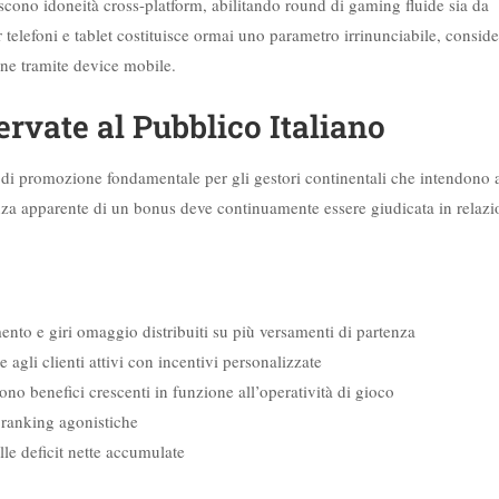
cono idoneità cross-platform, abilitando round di gaming fluide sia da
 telefoni e tablet costituisce ormai uno parametro irrinunciabile, consid
ene tramite device mobile.
vate al Pubblico Italiano
di promozione fondamentale per gli gestori continentali che intendono at
za apparente di un bonus deve continuamente essere giudicata in relazi
nto e giri omaggio distribuiti su più versamenti di partenza
agli clienti attivi con incentivi personalizzate
no benefici crescenti in funzione all’operatività di gioco
e ranking agonistiche
le deficit nette accumulate