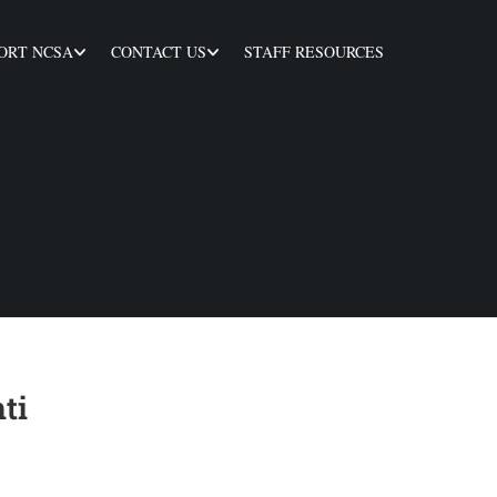
ORT NCSA
CONTACT US
STAFF RESOURCES
ti