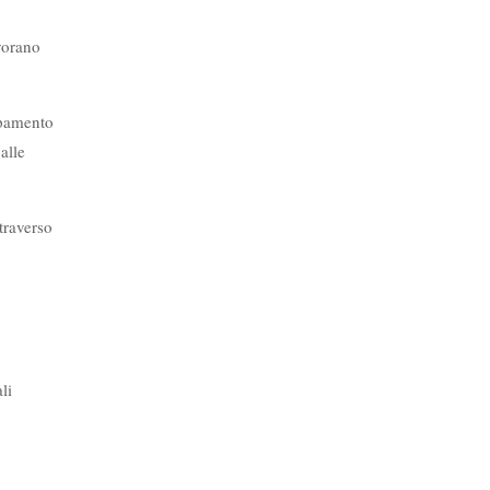
avorano
ppamento
alle
traverso
li