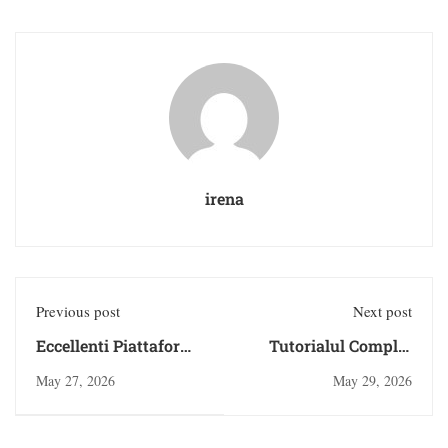
irena
Previous post
Next post
Eccellenti Piattaforme
Tutorialul Complet
Online Europei Che
pentru Platforme de
May 27, 2026
May 29, 2026
Ammettono Utenti
jocuri Online: Absolut
Italiani: Manuale
tot Ce Trebuie să
Dettagliata alla
Cunoști