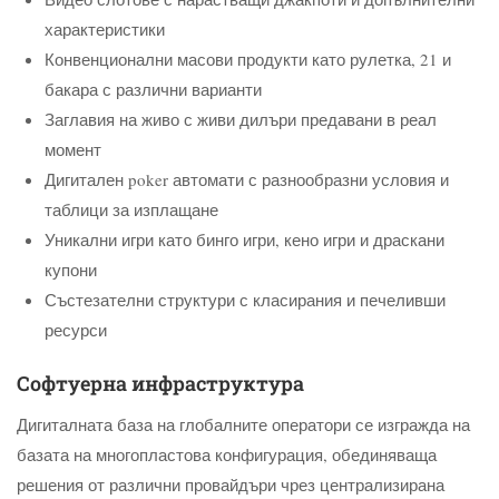
характеристики
Конвенционални масови продукти като рулетка, 21 и
бакара с различни варианти
Заглавия на живо с живи дилъри предавани в реал
момент
Дигитален poker автомати с разнообразни условия и
таблици за изплащане
Уникални игри като бинго игри, кено игри и драскани
купони
Състезателни структури с класирания и печеливши
ресурси
Софтуерна инфраструктура
Дигиталната база на глобалните оператори се изгражда на
базата на многопластова конфигурация, обединяваща
решения от различни провайдъри чрез централизирана