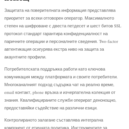
Защитата на поверителната информация представлява
приоритет за всеки отговорен оператор. Максималното
степен на шифроване с двеста петдесет и шест битов SSL
протокол стандарт гарантира конфиденциалност на
паричните операции и персоналните сведения. Two-factor
автентикация осигурява екстра ниво на защита за
акаунтните профили.
Потребителската поддръжка работи като ключова
комуникация между платформата и своите потребители.
Многоканалният подход съдържа чат на реално време,
email контакт, phone връзка и изчерпателна колекция от
знания. Квалифицираните служби оперират денонощно,
предоставяйки съдействие на различни езици.
Контролираното залагане съставлява интегрална
компонент от етичната политика. Инструментите за