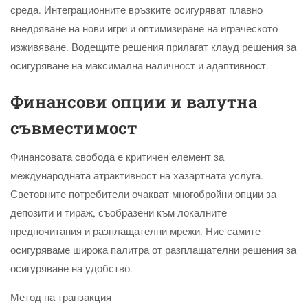
среда. Интеграционните връзките осигуряват плавно
внедряване на нови игри и оптимизиране на играческото
изживяване. Водещите решения прилагат клауд решения за
осигуряване на максимална наличност и адаптивност.
Финансови опции и валутна
съвместимост
Финансовата свобода е критичен елемент за
международната атрактивност на хазартната услуга.
Световните потребители очакват многобройни опции за
депозити и тираж, съобразени към локалните
предпочитания и разплащателни мрежи. Ние самите
осигуряваме широка палитра от разплащателни решения за
осигуряване на удобство.
Метод на транзакция