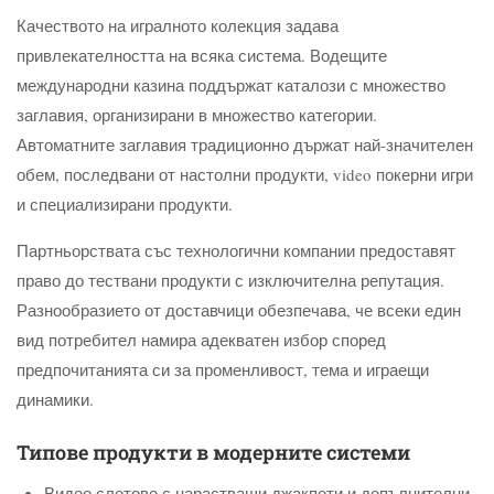
Качеството на игралното колекция задава
привлекателността на всяка система. Водещите
международни казина поддържат каталози с множество
заглавия, организирани в множество категории.
Автоматните заглавия традиционно държат най-значителен
обем, последвани от настолни продукти, video покерни игри
и специализирани продукти.
Партньорствата със технологични компании предоставят
право до тествани продукти с изключителна репутация.
Разнообразието от доставчици обезпечава, че всеки един
вид потребител намира адекватен избор според
предпочитанията си за променливост, тема и играещи
динамики.
Типове продукти в модерните системи
Видео слотове с нарастващи джакпоти и допълнителни