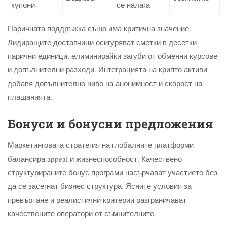
купони
се налага
Паричната поддръжка също има критична значение.
Лидиращите доставчици осигуряват сметки в десетки
парични единици, елиминирайки загуби от обменни курсове
и допълнителни разходи. Интеграцията на крипто активи
добавя допълнително ниво на анонимност и скорост на
плащанията.
Бонуси и бонусни предложения
Маркетинговата стратегия на глобалните платформи
балансира appeal и жизнеспособност. Качествено
структурираните бонус програми насърчават участието без
да се засегнат бизнес структура. Ясните условия за
превъртане и реалистични критерии разграничават
качествените оператори от съмнителните.