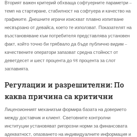
Вторият важен критерий обхваща софтуерните параметри –
темп на стартиране, стабилност на софтуера и качество на
графиките. Днешните играчи изискват плавно изпитване
несвързано от девайса, което те използват. Показателят на
възстановяване към потребителя представлява установен
факт, който точно би трябвало да бъде публично видим –
качествените оператори запазват средна стойност от
деветдесет и шест процента до 98 процента за слот
заглавията.
Регулации и разрешителни: По
каква причина са критични
Лицензионният механизъм формира базата на доверието
между доставчик и клиент. Световните контролни
институции установяват ригорозни норми за финансовата
адекватност, опазването на индивидуалните информация и