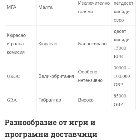
Изключително
петдесет
МГА
Малта
голямо
хиляди
евро
десет
Кюрасао
хиляди –
игрална
Кюрасао
Балансирано
15000
комисия
EUR
30000 –
Особено
UKGC
Великобритания
100,000
интензивно
GBP
85000
GRA
Гибралтар
Високо
GBP
Разнообразие от игри и
програмни доставчици