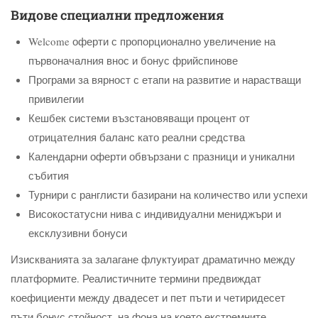
Видове специални предложения
Welcome оферти с пропорционално увеличение на
първоначалния внос и бонус фрийспинове
Програми за вярност с етапи на развитие и нарастващи
привилегии
Кешбек системи възстановяващи процент от
отрицателния баланс като реални средства
Календарни оферти обвързани с празници и уникални
събития
Турнири с ранглисти базирани на количество или успехи
Високостатусни нива с индивидуални мениджъри и
ексклузивни бонуси
Изискванията за залагане флуктуират драматично между
платформите. Реалистичните термини предвиждат
коефициенти между двадесет и пет пъти и четиридесет
пъти бонус стойност, на фона на което екстремните