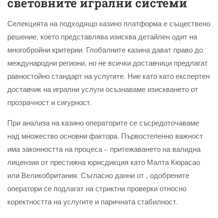
световните игрални системи
Селекцията на подходящо казино платформа е съществено
решение, което представлява изисква детайлен одит на
многобройни критерии. Глобалните казина дават право до
международни региони, но не всички доставчици предлагат
равностойно стандарт на услугите. Ние като като експертен
доставчик на игрални услуги осъзнаваме изискването от
прозрачност и сигурност.
При анализа на казино операторите се съсредоточаваме
над множество основни фактора. Първостепенно важност
има законността на процеса – притежаването на валидна
лицензия от престижна юрисдикция като Малта Кюрасао
или Великобритания. Съгласно данни от , одобрените
оператори се подлагат на стриктни проверки относно
коректността на услугите и паричната стабилност.