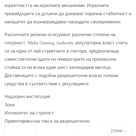
коректността на игралните механизми. Игралните
провайдърите са длъжни да доказват парична стабилност и
капацитет да възнаграждават наградите своевременно.
Различните региони осигуряват различни степени на
сигурност. Malta Gaming Authority регулаторна власт счита
се за една от най-стриктните в сектора, предполагаща
самостоятелни одити на генераторите на произволни
стойности на всеки един шест календарни месеца.
Доставчиците с подобни разрешителни влагат големи
средства в съответствие с регулациите.
Надзорен институция
Зона
Интензитет на строгост
Ориентировъчна такса за разрешително
25000 –