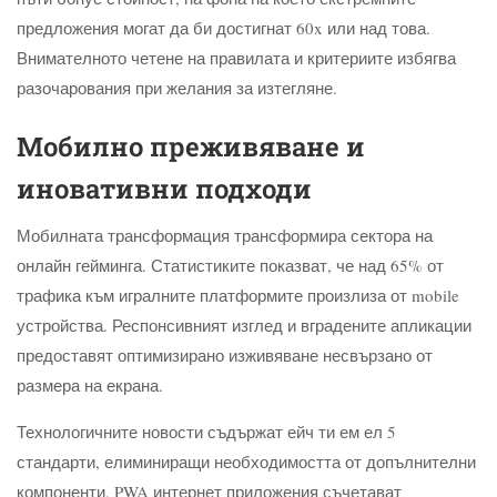
предложения могат да би достигнат 60x или над това.
Внимателното четене на правилата и критериите избягва
разочарования при желания за изтегляне.
Мобилно преживяване и
иновативни подходи
Мобилната трансформация трансформира сектора на
онлайн гейминга. Статистиките показват, че над 65% от
трафика към игралните платформите произлиза от mobile
устройства. Респонсивният изглед и вградените апликации
предоставят оптимизирано изживяване несвързано от
размера на екрана.
Технологичните новости съдържат ейч ти ем ел 5
стандарти, елиминиращи необходимостта от допълнителни
компоненти. PWA интернет приложения съчетават