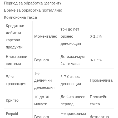
Период за обработка (депозит)
Време за обработка (изтегляне)
Комисионна такса
Кредитни/
три до пет
дебитни
Моментално
бизнес
0-2.5%
картови
денонощия
продукти
Електронни
До максимум
Веднага
0-1.5%
системи
24-те часа
1-3
Wire
3-7 бизнес
делнични
Променлива
транзакция
денонощия
денонощия
10 до 30
До 2-та часов
Блокчейн
Крипто
минути
период
такса
Prepaid
Неприложимо
Веднага
безплатно