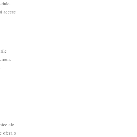
ciale.
și accese
rile
creen.
.
mice ale
e oferă o