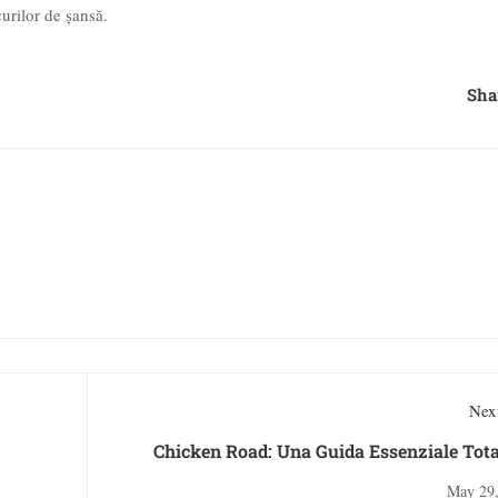
ocurilor de șansă.
Sha
Next
Chicken Road: Una Guida Essenziale Tota
на
Passatempo che È Conquistando i Portali O
May 29,