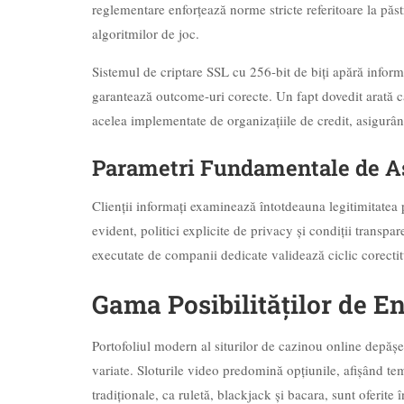
reglementare enforțează norme stricte referitoare la păst
algoritmilor de joc.
Sistemul de criptare SSL cu 256-bit de biți apără informaț
garantează outcome-uri corecte. Un fapt dovedit arată 
acelea implementate de organizațiile de credit, asigurând
Parametri Fundamentale de 
Clienții informați examinează întotdeauna legitimitatea 
evident, politici explicite de privacy și condiții transp
executate de companii dedicate validează ciclic corecti
Gama Posibilităților de E
Portofoliul modern al siturilor de cazinou online depășe
variate. Sloturile video predomină opțiunile, afișând te
tradiționale, ca ruletă, blackjack și bacara, sunt oferite î