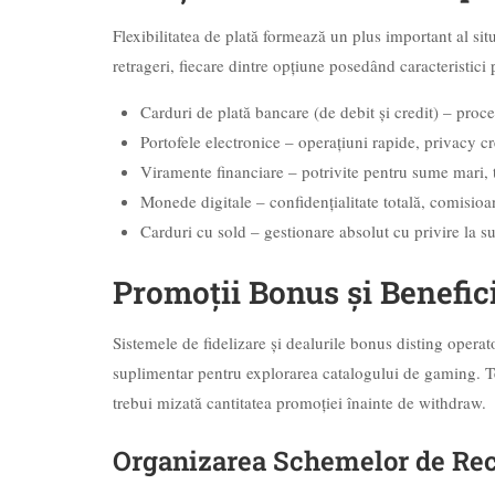
Flexibilitatea de plată formează un plus important al situ
retrageri, fiecare dintre opțiune posedând caracteristici pa
Carduri de plată bancare (de debit și credit) – pro
Portofele electronice – operațiuni rapide, privacy cr
Viramente financiare – potrivite pentru sume mari, t
Monede digitale – confidențialitate totală, comisioa
Carduri cu sold – gestionare absolut cu privire la su
Promoții Bonus și Benefici
Sistemele de fidelizare și dealurile bonus disting opera
suplimentar pentru explorarea catalogului de gaming. T
trebui mizată cantitatea promoției înainte de withdraw.
Organizarea Schemelor de R