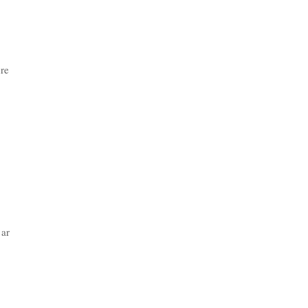
ure
 ar