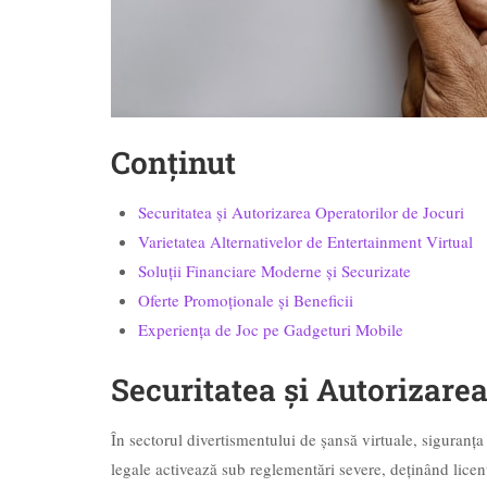
Conținut
Securitatea și Autorizarea Operatorilor de Jocuri
Varietatea Alternativelor de Entertainment Virtual
Soluții Financiare Moderne și Securizate
Oferte Promoționale și Beneficii
Experiența de Joc pe Gadgeturi Mobile
Securitatea și Autorizare
În sectorul divertismentului de șansă virtuale, siguranța 
legale activează sub reglementări severe, deținând licen