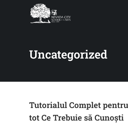
Uncategorized
Tutorialul Complet pentru
tot Ce Trebuie să Cunoști