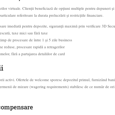
rilor virtuale. Clienții beneficiază de opțiuni multiple pentru depuneri și
rticulare referitoare la durata prelucrării și restricțiile financiare.
cesare imediată pentru depozite, siguranță maximă prin verificare 3D Sec
escută, taxe mici sau fără taxe
imp de procesare de între 1 și 5 zile business
ne reduse, procesare rapidă a retragerilor
melor, fără a partajarea detaliilor de card
i
torii activi. Ofertele de welcome sporesc depozitul primul, furnizând bani
ermenii de mizare (wagering requirements) stabilesc de ce număr de ori
ecompensare