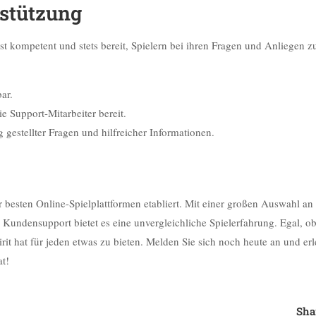
stützung
 kompetent und stets bereit, Spielern bei ihren Fragen und Anliegen zu
ar.
ie Support-Mitarbeiter bereit.
estellter Fragen und hilfreicher Informationen.
er besten Online-Spielplattformen etabliert. Mit einer großen Auswahl an
undensupport bietet es eine unvergleichliche Spielerfahrung. Egal, ob
rit hat für jeden etwas zu bieten. Melden Sie sich noch heute an und er
at!
Sha