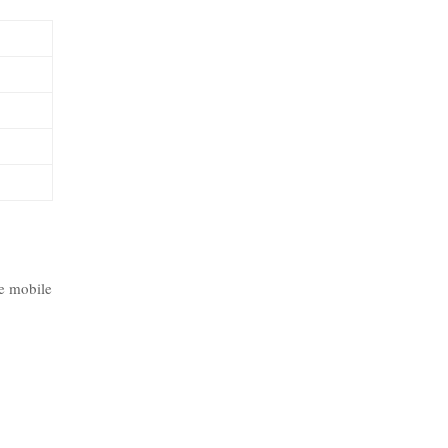
te mobile