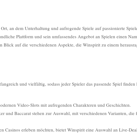
 Ort, an dem Unterhaltung und aufregende Spiele auf passionierte Spiel
reundliche Plattform und sein umfassendes Angebot an Spielen einen Na
ten Blick auf die verschiedenen Aspekte, die Winspirit zu einem herausr
angreich und vielfältig, sodass jeder Spieler das passende Spiel finden
modernen Video-Slots mit aufregenden Charakteren und Geschichten.
er und Baccarat stehen zur Auswahl, mit verschiedenen Varianten, die f
ten Casinos erleben möchten, bietet Winspirit eine Auswahl an Live-Deal