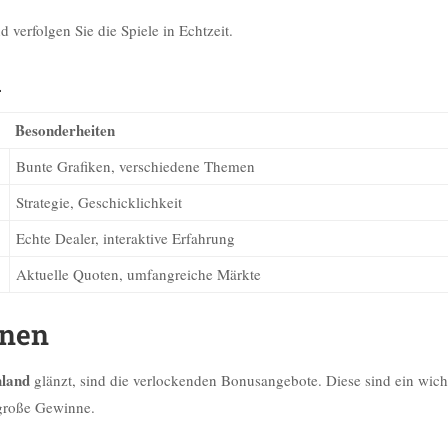
 verfolgen Sie die Spiele in Echtzeit.
n
Besonderheiten
Bunte Grafiken, verschiedene Themen
Strategie, Geschicklichkeit
Echte Dealer, interaktive Erfahrung
Aktuelle Quoten, umfangreiche Märkte
onen
hland
glänzt, sind die verlockenden Bonusangebote. Diese sind ein wich
 große Gewinne.