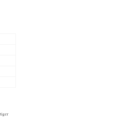
tiger