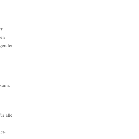
er
men
agenden
 kann.
ür alle
er-