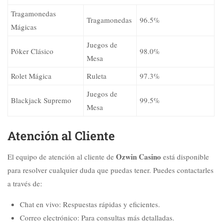
Tragamonedas
Tragamonedas
96.5%
Mágicas
Juegos de
Póker Clásico
98.0%
Mesa
Rolet Mágica
Ruleta
97.3%
Juegos de
Blackjack Supremo
99.5%
Mesa
Atención al Cliente
Ozwin Casino
El equipo de atención al cliente de
está disponible
para resolver cualquier duda que puedas tener. Puedes contactarles
a través de:
Chat en vivo: Respuestas rápidas y eficientes.
Correo electrónico: Para consultas más detalladas.