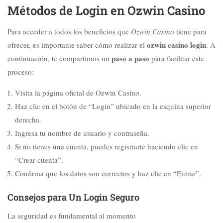
Métodos de Login en Ozwin Casino
Para acceder a todos los beneficios que
Ozwin Casino
tiene para
ozwin casino login
ofrecer, es importante saber cómo realizar el
. A
paso a paso
continuación, te compartimos un
para facilitar este
proceso:
Visita la página oficial de Ozwin Casino.
Haz clic en el botón de “Login” ubicado en la esquina superior
derecha.
Ingresa tu nombre de usuario y contraseña.
Si no tienes una cuenta, puedes registrarte haciendo clic en
“Crear cuenta”.
Confirma que los datos son correctos y haz clic en “Entrar”.
Consejos para Un Login Seguro
La seguridad es fundamental al momento