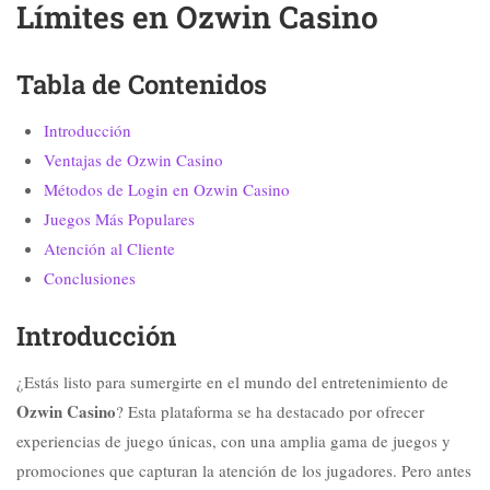
Límites en Ozwin Casino
Tabla de Contenidos
Introducción
Ventajas de Ozwin Casino
Métodos de Login en Ozwin Casino
Juegos Más Populares
Atención al Cliente
Conclusiones
Introducción
¿Estás listo para sumergirte en el mundo del entretenimiento de
Ozwin Casino
? Esta plataforma se ha destacado por ofrecer
experiencias de juego únicas, con una amplia gama de juegos y
promociones que capturan la atención de los jugadores. Pero antes