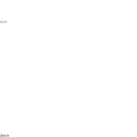
Ecco
gioco