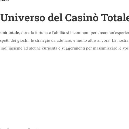
’Universo del Casinò Total
sinò totale
, dove la fortuna e l'abilità si incontrano per creare un'esperie
petti dei giochi, le strategie da adottare, e molto altro ancora. La nostra
inò, insieme ad alcune curiosità e suggerimenti per massimizzare le vos