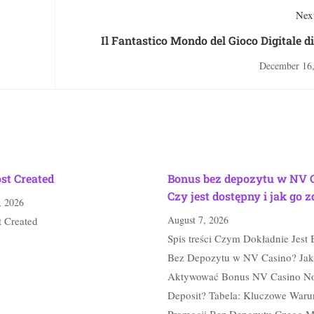
Next
Il Fantastico Mondo del Gioco Digitale di
Casino I
December 16,
ost Created
Bonus bez depozytu w NV C
Czy jest dostępny i jak go 
, 2026
August 7, 2026
t Created
Spis treści Czym Dokładnie Jest
Bez Depozytu w NV Casino? Jak
Aktywować Bonus NV Casino N
Deposit? Tabela: Kluczowe Waru
Promocji Bez Depozytu Czego M