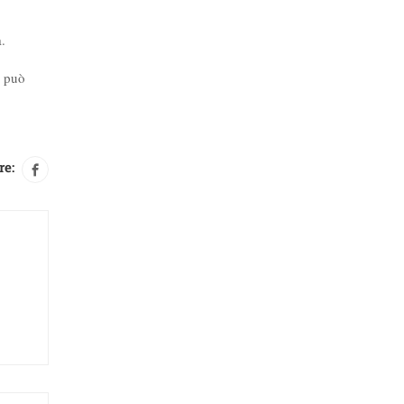
.
o può
re: