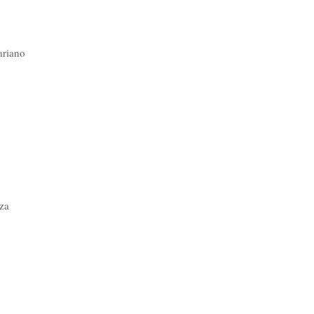
ariano
nza