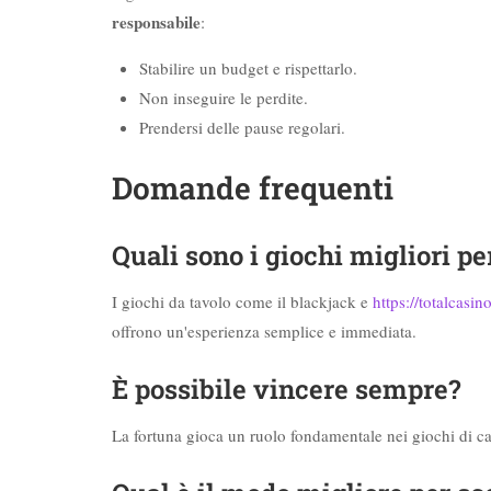
responsabile
:
Stabilire un budget e rispettarlo.
Non inseguire le perdite.
Prendersi delle pause regolari.
Domande frequenti
Quali sono i giochi migliori pe
I giochi da tavolo come il blackjack e
https://totalcasin
offrono un'esperienza semplice e immediata.
È possibile vincere sempre?
La fortuna gioca un ruolo fondamentale nei giochi di casi