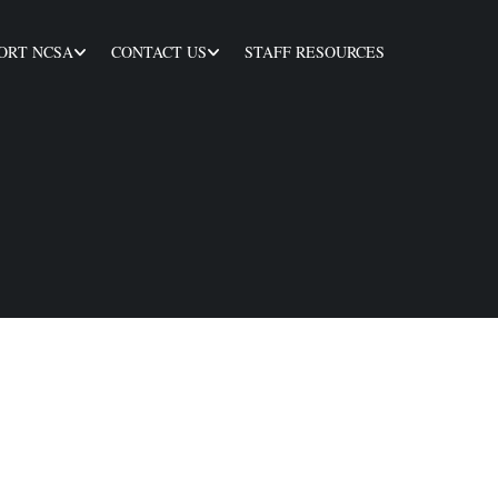
ORT NCSA
CONTACT US
STAFF RESOURCES