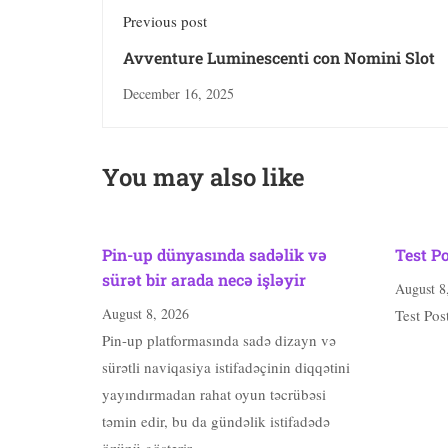
Previous post
Avventure Luminescenti con Nomini Slot
December 16, 2025
You may also like
Pin-up dünyasında sadəlik və
Test P
sürət bir arada necə işləyir
August 8
August 8, 2026
Test Pos
Pin-up platformasında sadə dizayn və
sürətli naviqasiya istifadəçinin diqqətini
yayındırmadan rahat oyun təcrübəsi
təmin edir, bu da gündəlik istifadədə
özünü göstərir.