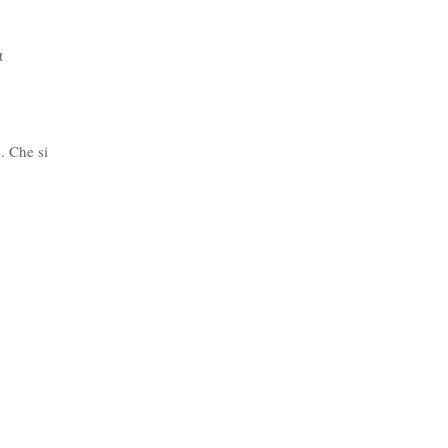
t
. Che si