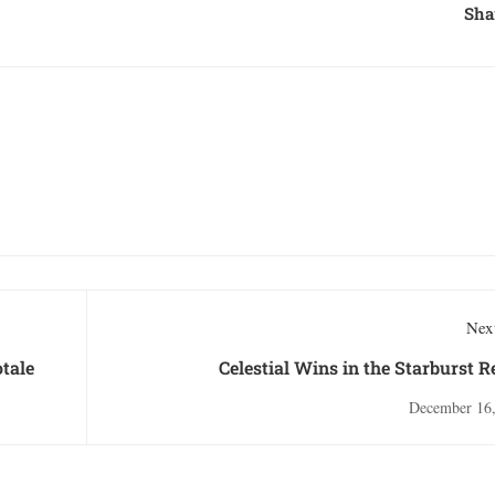
Sha
Next
otale
Celestial Wins in the Starburst 
December 16,