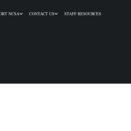
ORT NCSA
CONTACT US
STAFF RESOURCES