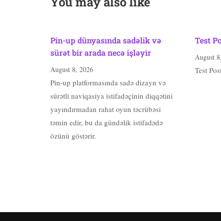
You may also like
Pin-up dünyasında sadəlik və
Test P
sürət bir arada necə işləyir
August 8
August 8, 2026
Test Pos
Pin-up platformasında sadə dizayn və
sürətli naviqasiya istifadəçinin diqqətini
yayındırmadan rahat oyun təcrübəsi
təmin edir, bu da gündəlik istifadədə
özünü göstərir.