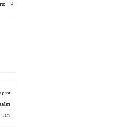
re:
 post
Realm
 2025