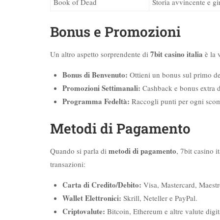
Book of Dead
Storia avvincente e g
Bonus e Promozioni
7bit casino italia
Un altro aspetto sorprendente di
è la 
Bonus di Benvenuto:
Ottieni un bonus sul primo de
Promozioni Settimanali:
Cashback e bonus extra d
Programma Fedeltà:
Raccogli punti per ogni scom
Metodi di Pagamento
metodi di pagamento
Quando si parla di
, 7bit casino 
transazioni:
Carta di Credito/Debito:
Visa, Mastercard, Maestr
Wallet Elettronici:
Skrill, Neteller e PayPal.
Criptovalute:
Bitcoin, Ethereum e altre valute digi