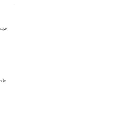
empi:
e le