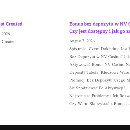
ost Created
Bonus bez depozytu w NV C
Czy jest dostępny i jak go 
, 2026
August 7, 2026
t Created
Spis treści Czym Dokładnie Jest
Bez Depozytu w NV Casino? Jak
Aktywować Bonus NV Casino N
Deposit? Tabela: Kluczowe Waru
Promocji Bez Depozytu Czego M
Się Spodziewać Po Aktywacji?
Najczęstsze Problemy i Ich Rozw
Czy Warto Skorzystać z Bonusu