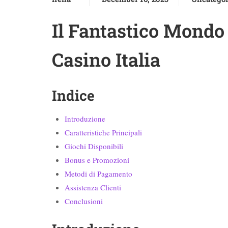
Il Fantastico Mondo 
Casino Italia
Indice
Introduzione
Caratteristiche Principali
Giochi Disponibili
Bonus e Promozioni
Metodi di Pagamento
Assistenza Clienti
Conclusioni