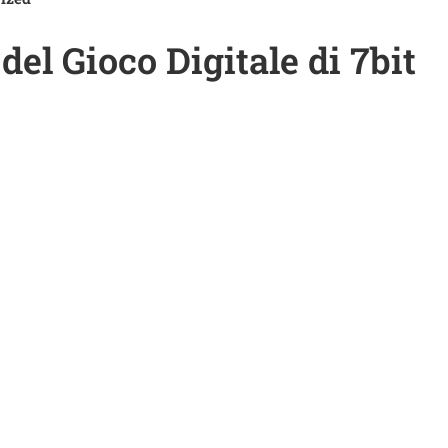
del Gioco Digitale di 7bit