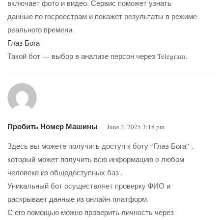
включает фото и видео. Сервис поможет узнать
данные по госреестрам и покажет результаты в режиме
реального времени.
Глаз Бога
Такой бот — выбор в анализе персон через Telegram.
Пробить Номер Машины
June 3, 2025 3:18 pm
Здесь вы можете получить доступ к боту “Глаз Бога” ,
который может получить всю информацию о любом
человеке из общедоступных баз .
Уникальный бот осуществляет проверку ФИО и
раскрывает данные из онлайн-платформ.
С его помощью можно проверить личность через