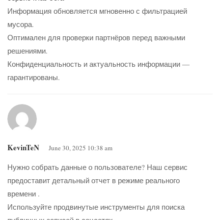
Информация обновляется мгновенно с фильтрацией
мусора.
Оптимален для проверки партнёров перед важными
решениями.
Конфиденциальность и актуальность информации —
гарантированы.
KevinTeN
June 30, 2025 10:38 am
Нужно собрать данные о пользователе? Наш сервис
предоставит детальный отчет в режиме реального
времени .
Используйте продвинутые инструменты для поиска
публичных записей в соцсетях .