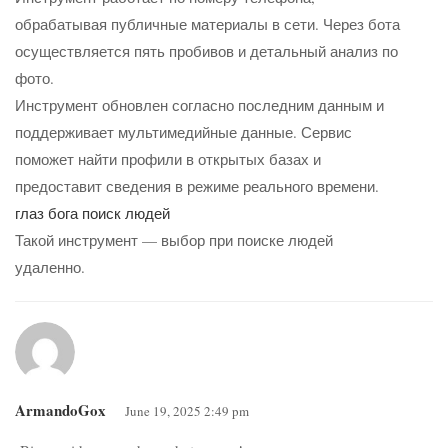
обрабатывая публичные материалы в сети. Через бота
осуществляется пять пробивов и детальный анализ по
фото.
Инструмент обновлен согласно последним данным и
поддерживает мультимедийные данные. Сервис
поможет найти профили в открытых базах и
предоставит сведения в режиме реального времени.
глаз бога поиск людей
Такой инструмент — выбор при поиске людей
удаленно.
ArmandoGox
June 19, 2025 2:49 pm