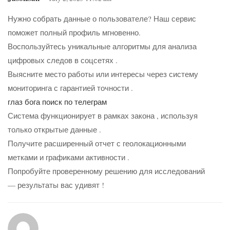
Нужно собрать данные о пользователе? Наш сервис
поможет полный профиль мгновенно.
Воспользуйтесь уникальные алгоритмы для анализа
цифровых следов в соцсетях .
Выясните место работы или интересы через систему
мониторинга с гарантией точности .
глаз бога поиск по телеграм
Система функционирует в рамках закона , используя
только открытые данные .
Получите расширенный отчет с геолокационными
метками и графиками активности .
Попробуйте проверенному решению для исследований
— результаты вас удивят !