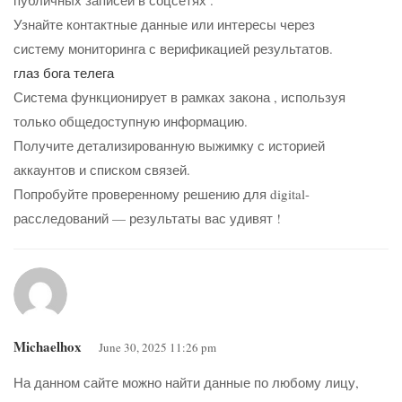
Узнайте контактные данные или интересы через
систему мониторинга с верификацией результатов.
глаз бога телега
Система функционирует в рамках закона , используя
только общедоступную информацию.
Получите детализированную выжимку с историей
аккаунтов и списком связей.
Попробуйте проверенному решению для digital-
расследований — результаты вас удивят !
Michaelhox
June 30, 2025 11:26 pm
На данном сайте можно найти данные по любому лицу,