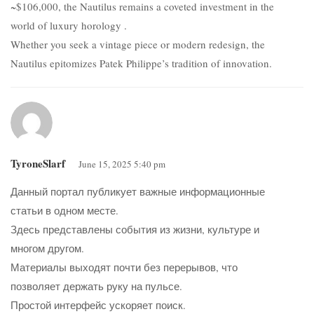
~$106,000, the Nautilus remains a coveted investment in the
world of luxury horology .
Whether you seek a vintage piece or modern redesign, the
Nautilus epitomizes Patek Philippe’s tradition of innovation.
TyroneSlarf
June 15, 2025 5:40 pm
Данный портал публикует важные информационные
статьи в одном месте.
Здесь представлены события из жизни, культуре и
многом другом.
Материалы выходят почти без перерывов, что
позволяет держать руку на пульсе.
Простой интерфейс ускоряет поиск.