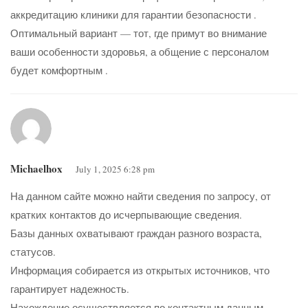
аккредитацию клиники для гарантии безопасности .
Оптимальный вариант — тот, где примут во внимание
ваши особенности здоровья, а общение с персоналом
будет комфортным .
Michaelhox
July 1, 2025 6:28 pm
На данном сайте можно найти сведения по запросу, от
кратких контактов до исчерпывающие сведения.
Базы данных охватывают граждан разного возраста,
статусов.
Информация собирается из открытых источников, что
гарантирует надежность.
Нахождение осуществляется по контактным данным,