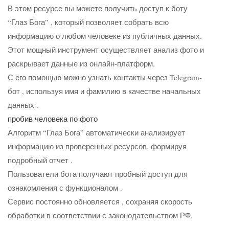
В этом ресурсе вы можете получить доступ к боту
“Глаз Бога” , который позволяет собрать всю
информацию о любом человеке из публичных данных.
Этот мощный инструмент осуществляет анализ фото и
раскрывает данные из онлайн-платформ.
С его помощью можно узнать контакты через Telegram-
бот , используя имя и фамилию в качестве начальных
данных .
пробив человека по фото
Алгоритм “Глаз Бога” автоматически анализирует
информацию из проверенных ресурсов, формируя
подробный отчет .
Пользователи бота получают пробный доступ для
ознакомления с функционалом .
Сервис постоянно обновляется , сохраняя скорость
обработки в соответствии с законодательством РФ.