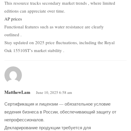
This resource tracks secondary market trends , where limited
editions can appreciate over time.
AP prices
Functional features such as water resistance are clearly
outlined .
Stay updated on 2025 price fluctuations, including the Royal
Oak 15510ST’s market stability .
MatthewLam
June 10, 2025 6:58 am
Сертификация и лицензии — обязательное условие
ведения бизнеса в России, обеспечивающий защиту от
непрофессионалов.
Декларирование продукции требуется для