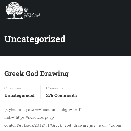
Uncategorized
Greek God Drawing
Categories
Comments
Uncategorized
275 Comments
[styled_image size=”medium” align=”left”
link=”https://ncsota.org/wp-
content/uploads/2012/11/Greek_god_drawing.jpg” icon=”zoom”