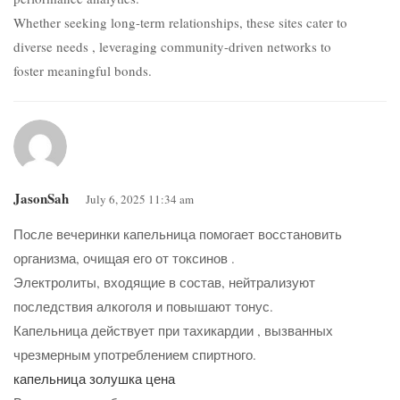
Whether seeking long-term relationships, these sites cater to
diverse needs , leveraging community-driven networks to
foster meaningful bonds.
JasonSah
July 6, 2025 11:34 am
После вечеринки капельница помогает восстановить
организма, очищая его от токсинов .
Электролиты, входящие в состав, нейтрализуют
последствия алкоголя и повышают тонус.
Капельница действует при тахикардии , вызванных
чрезмерным употреблением спиртного.
капельница золушка цена