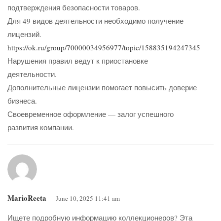
подтверждения безопасности товаров.
Для 49 видов деятельности необходимо получение
лицензий.
https://ok.ru/group/70000034956977/topic/158835194247345
Нарушения правил ведут к приостановке
деятельности.
Дополнительные лицензии помогает повысить доверие
бизнеса.
Своевременное оформление — залог успешного
развития компании.
MarioReeta
June 10, 2025 11:41 am
Ищете подробную информацию коллекционеров? Эта