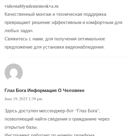
videonablyudeniemoskva.ru
Качественный монтаж и техническая поддержка
превращают решение эффективным и комфортным для
любых задач.
Свяжитесь с нами, для получения оптимальное
предложение для установки видеонаблюдения.
Глаз Бога Информация О Человеке
June 19, 2025 2:39 pm
Здесь доступен мессенджер-бот “Глаз Бога”,
позволяющий найти сведения о гражданине через
открытые базы.
Инструмент работает по номеру телефона,