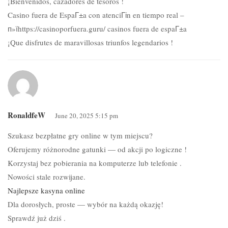
¡Bienvenidos, cazadores de tesoros !
Casino fuera de EspaГ±a con atenciГіn en tiempo real –
п»їhttps://casinoporfuera.guru/ casinos fuera de espaГ±a
¡Que disfrutes de maravillosas triunfos legendarios !
RonaldfeW
June 20, 2025 5:15 pm
Szukasz bezpłatne gry online w tym miejscu?
Oferujemy różnorodne gatunki — od akcji po logiczne !
Korzystaj bez pobierania na komputerze lub telefonie .
Nowości stale rozwijane.
Najlepsze kasyna online
Dla dorosłych, proste — wybór na każdą okazję!
Sprawdź już dziś .