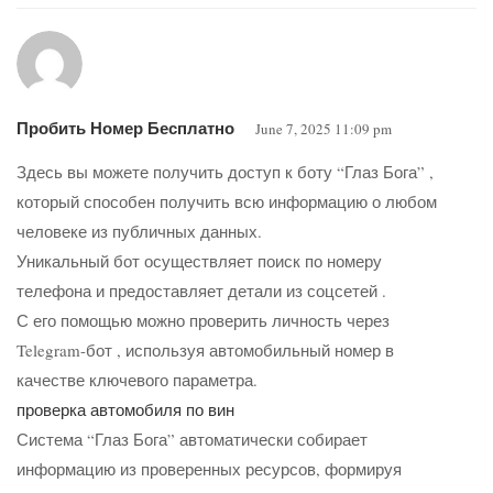
Пробить Номер Бесплатно
June 7, 2025 11:09 pm
Здесь вы можете получить доступ к боту “Глаз Бога” ,
который способен получить всю информацию о любом
человеке из публичных данных.
Уникальный бот осуществляет поиск по номеру
телефона и предоставляет детали из соцсетей .
С его помощью можно проверить личность через
Telegram-бот , используя автомобильный номер в
качестве ключевого параметра.
проверка автомобиля по вин
Система “Глаз Бога” автоматически собирает
информацию из проверенных ресурсов, формируя