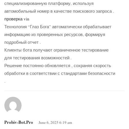
специализированную платформу, используя
автомобильный номер в качестве поискового запроса .
проверка vin
Технология “Глаз Бога” автоматически обрабатывает
информацию из проверенных ресурсов, формируя
подробный отчет .
Клиенты бота получают ограниченное тестирование
для тестирования возможностей .
Решение постоянно обновляется , сохраняя скорость
обработки в соответствии с стандартами безопасности
.
Probiv-Bot.pro
June 6, 2025 6:19 am