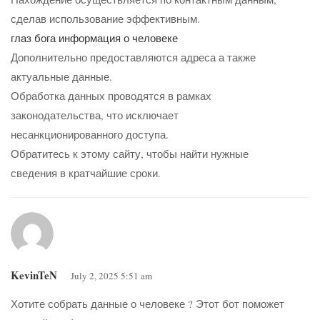
сделав использование эффективным.
глаз бога информация о человеке
Дополнительно предоставляются адреса а также
актуальные данные.
Обработка данных проводятся в рамках
законодательства, что исключает
несанкционированного доступа.
Обратитесь к этому сайту, чтобы найти нужные
сведения в кратчайшие сроки.
KevinTeN
July 2, 2025 5:51 am
Хотите собрать данные о человеке ? Этот бот поможет