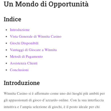
Un Mondo di Opportunità
Indice
Introduzione
Vista Generale di Winnita Casino
Giochi Disponibili
Vantaggi di Giocare a Winnita
Metodi di Pagamento
Assistenza Clienti
Conclusioni
Introduzione
Winnita Casino si è affermato come uno dei luoghi più ambiti per
gli appassionati di gioco d’azzardo online. Con la sua interfaccia
intuitiva e l’ampia selezione di giochi, è il posto ideale per chi