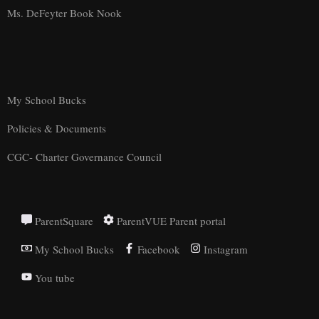
Ms. DeFeyter Book Nook
My School Bucks
Policies & Documents
CGC- Charter Governance Council
ParentSquare
ParentVUE Parent portal
My School Bucks
Facebook
Instagram
You tube