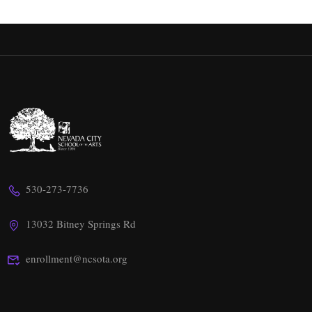
530-273-7736
13032 Bitney Springs Rd
enrollment@ncsota.org