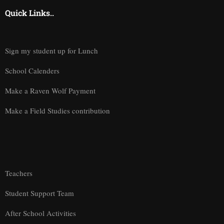
Quick Links..
Sign my student up for Lunch
School Calenders
Make a Raven Wolf Payment
Make a Field Studies contribution
Teachers
Student Support Team
After School Activities