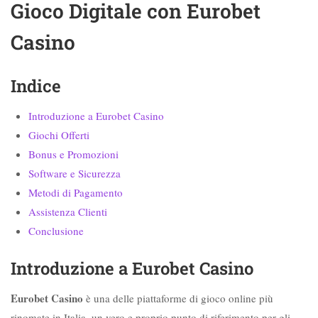
Gioco Digitale con Eurobet
Casino
Indice
Introduzione a Eurobet Casino
Giochi Offerti
Bonus e Promozioni
Software e Sicurezza
Metodi di Pagamento
Assistenza Clienti
Conclusione
Introduzione a Eurobet Casino
Eurobet Casino
è una delle piattaforme di gioco online più
rinomate in Italia, un vero e proprio punto di riferimento per gli