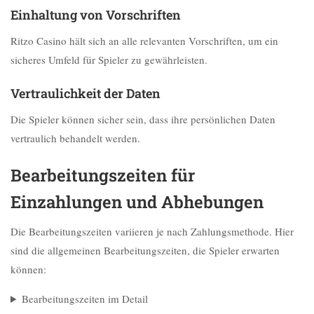
Einhaltung von Vorschriften
Ritzo Casino hält sich an alle relevanten Vorschriften, um ein
sicheres Umfeld für Spieler zu gewährleisten.
Vertraulichkeit der Daten
Die Spieler können sicher sein, dass ihre persönlichen Daten
vertraulich behandelt werden.
Bearbeitungszeiten für
Einzahlungen und Abhebungen
Die Bearbeitungszeiten variieren je nach Zahlungsmethode. Hier
sind die allgemeinen Bearbeitungszeiten, die Spieler erwarten
können:
Bearbeitungszeiten im Detail