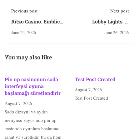
Previous post
Next post
Ritzo Casino: Einblick
Lobby Lights: A
in Loyalty
Feature-Focused Look
June 25, 2026
June 26, 2026
Programme
at Modern Online
Casino Navigation
You may also like
Pin up casinonun sadə
Test Post Created
interfeysi oyuna
August 7, 2026
başlamağı sürətləndirir
Test Post Created
August 7, 2026
Sadə dizaynı və aydın
menyusu sayəsində pin up
casinoda oyunlara başlamaq
rahat və sürətlidir, bu da həm