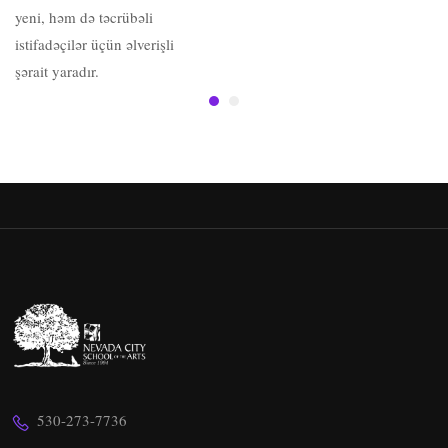
yeni, həm də təcrübəli
istifadəçilər üçün əlverişli
şərait yaradır.
530-273-7736