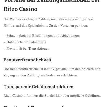
Ritzo Casino
Die Wahl der richtigen Zahlungsmethoden hat einen großen
Einfluss auf das Spielerlebnis. Zu den Vorteilen gehören:
– Schnelligkeit bei Einzahlungen und Abhebungen
– Hohe Sicherheitsstandards
– Flexibilität bei Transaktionen
Benutzerfreundlichkeit
Die Benutzeroberfläche ist intuitiv gestaltet, um den Spielern den
Zugang zu den Zahlungsmethoden zu erleichtern.
Transparente Gebührenstrukturen
Ritzo Casino informiert die Spieler klar über mögliche Gebühren.