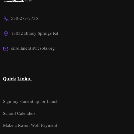
530-273-7736
13032 Bitney Springs Rd
enrollment@ncsota.org
Quick Links..
Sign my student up for Lunch
School Calenders
Make a Raven Wolf Payment