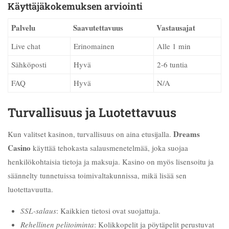
Käyttäjäkokemuksen arviointi
Palvelu
Saavutettavuus
Vastausajat
Live chat
Erinomainen
Alle 1 min
Sähköposti
Hyvä
2-6 tuntia
FAQ
Hyvä
N/A
Turvallisuus ja Luotettavuus
Dreams
Kun valitset kasinon, turvallisuus on aina etusijalla.
Casino
käyttää tehokasta salausmenetelmää, joka suojaa
henkilökohtaisia tietoja ja maksuja. Kasino on myös lisensoitu ja
säännelty tunnetuissa toimivaltakunnissa, mikä lisää sen
luotettavuutta.
SSL-salaus
: Kaikkien tietosi ovat suojattuja.
Rehellinen pelitoiminta
: Kolikkopelit ja pöytäpelit perustuvat