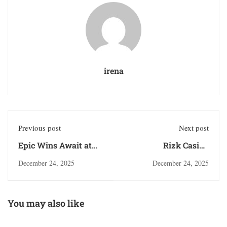
irena
Previous post
Next post
Epic Wins Await at
Rizk Casino
ComeOn Casino
Adventure Unlocking
December 24, 2025
December 24, 2025
Adventure
Thrills and Wins
You may also like