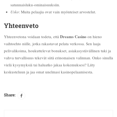
satunnaisluku-ominaisuuksiin.
Usko
: Muita pelaajia ovat vain myönteiset arvostelut.
Yhteenveto
Dreams Casino
Yhteenvetona voidaan todeta, että
on hieno
vaihtoehto niille, jotka rakastavat pelata verkossa. Sen laaja
pelivalikoima, houkuttelevat bonukset, asiakasystävällinen tuki ja
vahva turvallisuus tekevät siitä erinomaisen valinnan. Onko sinulla
vielä kysymyksiä tai haluatko jakaa kokemuksesi? Liity
keskusteluun ja jaa omat unelmasi kasinopelaamisesta.
Share: