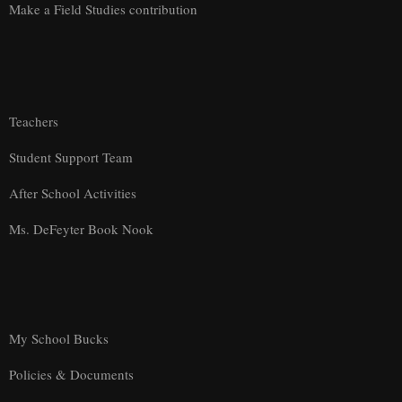
Make a Field Studies contribution
Teachers
Student Support Team
After School Activities
Ms. DeFeyter Book Nook
My School Bucks
Policies & Documents