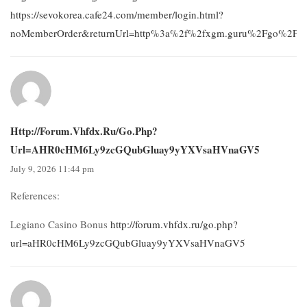
https://sevokorea.cafe24.com/member/login.html?
noMemberOrder&returnUrl=http%3a%2f%2fxgm.guru%2Fgo%2Fhtt
Http://forum.vhfdx.ru/go.php?
Url=aHR0cHM6Ly9zcGQubGluay9yYXVsaHVnaGV5
July 9, 2026 11:44 pm
References:
Legiano Casino Bonus
http://forum.vhfdx.ru/go.php?
url=aHR0cHM6Ly9zcGQubGluay9yYXVsaHVnaGV5