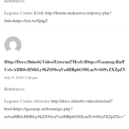
References:
Legiano Casino Kritik
http://forum-makarova.ru/proxy.php?
link=https://tzu.to/SjdgZ
Http://docs.shinobi.video/external?href=https://gazmap.ru/f
Url=aHR0cHM6Ly9kZS50cnVzdHBpbG90LmNvbS9yZXZpZX
July 9, 2026 3:46 pm
References:
Legiano Casino Abzocke
http://docs.shinobi.video/external?
href=https://gazmap.ru/forum/go.php?
url=aHR0cHM6Ly9kZS50cnVzdHBpbG90LmNvbS9yZXZpZXcvY