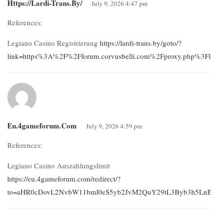
Https://lardi-Trans.by/
July 9, 2026 4:47 pm
References:
Legiano Casino Registrierung
https://lardi-trans.by/goto/?
link=https%3A%2F%2Fforum.corvusbelli.com%2Fproxy.php%3Fli
Eu.4gameforum.com
July 9, 2026 4:59 pm
References:
Legiano Casino Auszahlungslimit
https://eu.4gameforum.com/redirect/?
to=aHR0cDovL2NvbW11bml0eS5yb2JvM2QuY29tL3Byb3h5LnBo