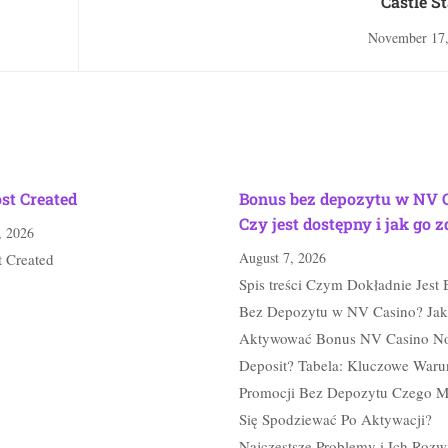
Castle S
November 17,
ost Created
Bonus bez depozytu w NV C
Czy jest dostępny i jak go 
, 2026
August 7, 2026
t Created
Spis treści Czym Dokładnie Jest
Bez Depozytu w NV Casino? Jak
Aktywować Bonus NV Casino N
Deposit? Tabela: Kluczowe Waru
Promocji Bez Depozytu Czego M
Się Spodziewać Po Aktywacji?
Najczęstsze Problemy i Ich Rozw