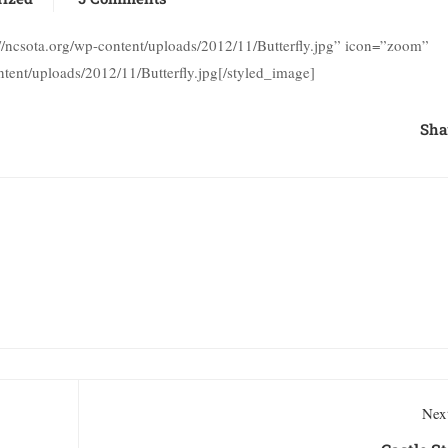
//ncsota.org/wp-content/uploads/2012/11/Butterfly.jpg” icon=”zoom”
ontent/uploads/2012/11/Butterfly.jpg[/styled_image]
Sha
Next