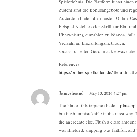
Spielerlebnis. Die Plattform bietet einen 
Zudem sind die Bonusangebote und regel
Außerdem bieten die meisten Online Casi
Beispiel Neteller oder Skrill zur Ein- un
Überweisung einzahlen zu können, falls s
Vielzahl an Einzahlungsmethoden,
sodass für jeden Geschmack etwas dabei 
References:
https://online-spielhallen.de/die-ultimati
Jamesheand
May 13, 2026 4:27 pm
The hint of this terpene shade –
pineappl
but hush unmistakable in the most way. I
the aggregate else. Flush a close amount
was shielded, shipping was faithful, and