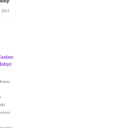
tamp
 2012
asino:
zdobyć
 Bonus
o
nki
ożesz
iązania