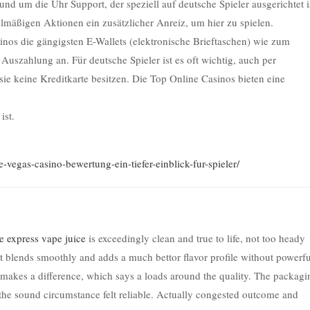
rund um die Uhr Support, der speziell auf deutsche Spieler ausgerichtet i
mäßigen Aktionen ein zusätzlicher Anreiz, um hier zu spielen.
nos die gängigsten E-Wallets (elektronische Brieftaschen) wie zum
d Auszahlung an. Für deutsche Spieler ist es oft wichtig, auch per
ie keine Kreditkarte besitzen. Die Top Online Casinos bieten eine
ist.
ve-vegas-casino-bewertung-ein-tiefer-einblick-fur-spieler/
e express vape juice
is exceedingly clean and true to life, not too heady
t blends smoothly and adds a much bettor flavor profile without powerfu
 makes a difference, which says a loads around the quality. The packagi
 the sound circumstance felt reliable. Actually congested outcome and