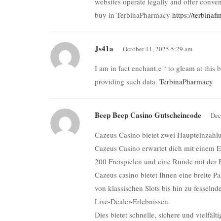
websites operate legally and offer conve
buy in TerbinaPharmacy
https://terbinaf
Js41a
October 11, 2025 5:29 am
I am in fact enchant‚e ‘ to gleam at this 
providing such data.
TerbinaPharmacy
Beep Beep Casino Gutscheincode
Dec
Cazeus Casino bietet zwei Haupteinzahlu
Cazeus Casino erwartet dich mit einem 
200 Freispielen und eine Runde mit der
Cazeus casino bietet Ihnen eine breite P
von klassischen Slots bis hin zu fesseln
Live-Dealer-Erlebnissen.
Dies bietet schnelle, sichere und vielfäl