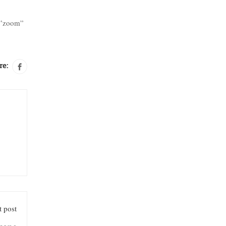
n=”zoom”
re:
 post