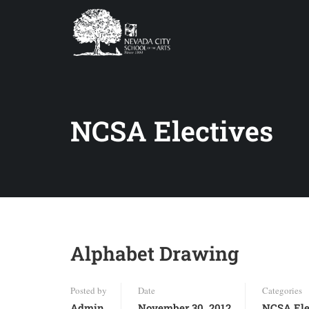
NCSA Electives
Alphabet Drawing
Posted by
Date
Categories
Admin
November 30, 2012
NCSA Ele