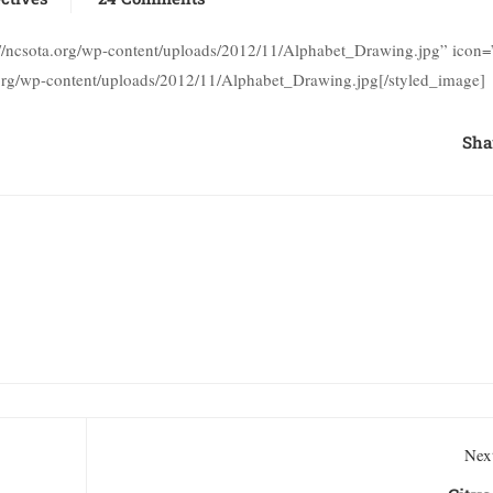
s://ncsota.org/wp-content/uploads/2012/11/Alphabet_Drawing.jpg” ico
.org/wp-content/uploads/2012/11/Alphabet_Drawing.jpg[/styled_image]
Sha
Next