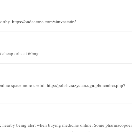
worthy.
https://ondactone.com/simvastatin/
/
cheap orlistat 60mg
online space more useful.
http://polishcrazyclan.ugu.pl/member.php?
ck nearby being alert when buying medicine online. Some pharmacopoei