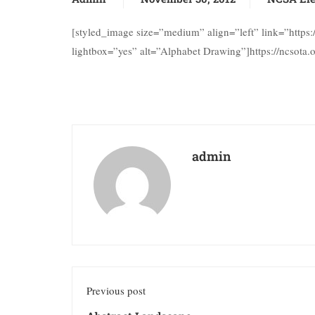
[styled_image size=”medium” align=”left” link=”http
lightbox=”yes” alt=”Alphabet Drawing”]https://ncsota
admin
Previous post