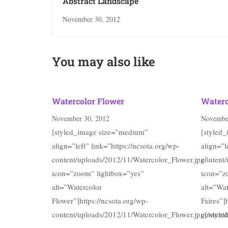
Abstract Landscape
November 30, 2012
You may also like
Watercolor Flower
Waterc
November 30, 2012
November
[styled_image size=”medium”
[styled
align=”left” link=”https://ncsota.org/wp-
align=”l
content/uploads/2012/11/Watercolor_Flower.jpg”
content/
icon=”zoom” lightbox=”yes”
icon=”z
alt=”Watercolor
alt=”Wat
Flower”]https://ncsota.org/wp-
Faires”]
content/uploads/2012/11/Watercolor_Flower.jpg[/style
content/