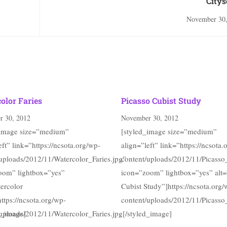
Citys
November 30,
olor Faries
Picasso Cubist Study
 30, 2012
November 30, 2012
_image size=”medium”
[styled_image size=”medium”
eft” link=”https://ncsota.org/wp-
align=”left” link=”https://ncsota.
uploads/2012/11/Watercolor_Faries.jpg”
content/uploads/2012/11/Picasso
oom” lightbox=”yes”
icon=”zoom” lightbox=”yes” alt=
ercolor
Cubist Study”]https://ncsota.org/
https://ncsota.org/wp-
content/uploads/2012/11/Picasso
d_image]
uploads/2012/11/Watercolor_Faries.jpg[/styled_image]