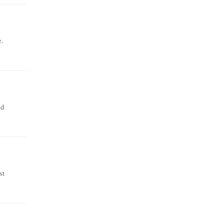
e.
nd
st