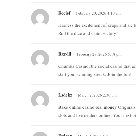
Bccief
February 20, 2026 4:10 am
Harness the excitement of craps and sic 
Roll the dice and claim victory!
Rxrdll
February 28, 2026 5:18 pm
Chumba Casino: the social casino that ac
start your winning streak. Join the fun!
Lsdckz
March 2, 2026 2:30 pm
stake online casino real money
Originals
slots and live dealers online. Your next b
Btdger
March 4, 2026 1:41 pm