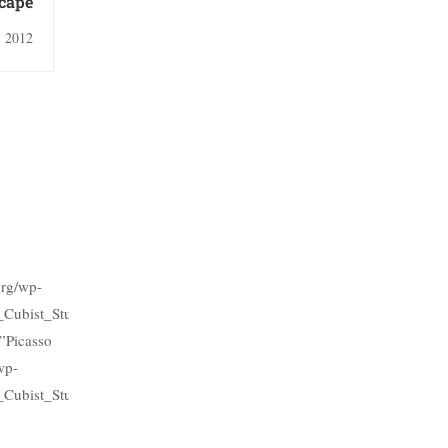
cape
 2012
org/wp-
_Cubist_Study.jpg”
”Picasso
wp-
_Cubist_Study.jpg[/styled_image]