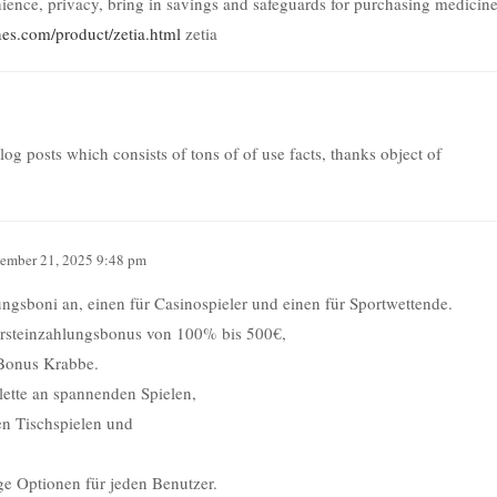
nience, privacy, bring in savings and safeguards for purchasing medicine
ines.com/product/zetia.html
zetia
blog posts which consists of tons of of use facts, thanks object of
ember 21, 2025 9:48 pm
ngsboni an, einen für Casinospieler und einen für Sportwettende.
Ersteinzahlungsbonus von 100% bis 500€,
 Bonus Krabbe.
alette an spannenden Spielen,
den Tischspielen und
tige Optionen für jeden Benutzer.