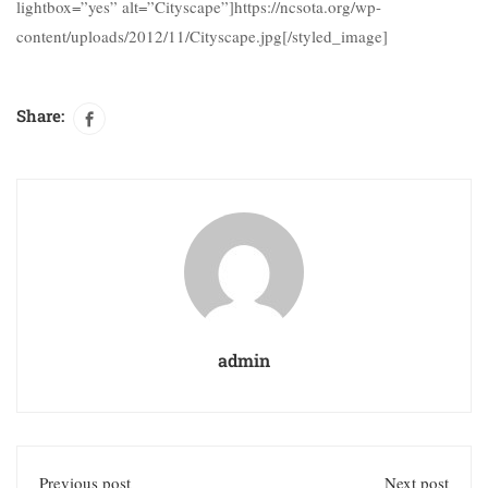
lightbox=”yes” alt=”Cityscape”]https://ncsota.org/wp-
content/uploads/2012/11/Cityscape.jpg[/styled_image]
Share:
admin
Previous post
Next post