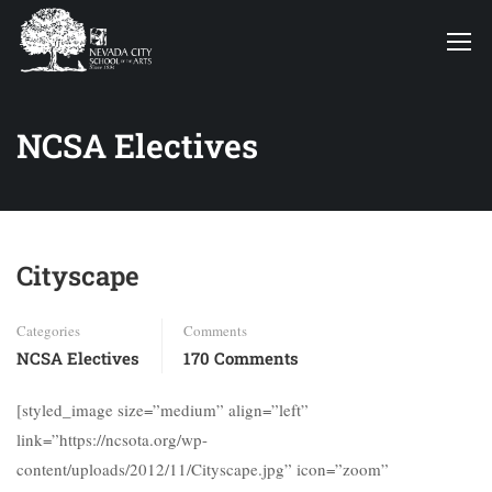
NCSA Electives
Cityscape
Categories
Comments
NCSA Electives
170 Comments
[styled_image size=”medium” align=”left”
link=”https://ncsota.org/wp-
content/uploads/2012/11/Cityscape.jpg” icon=”zoom”