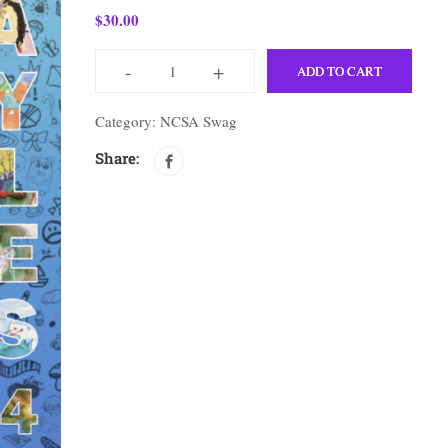
$
30.00
-
+
ADD TO CART
Category:
NCSA Swag
Share: