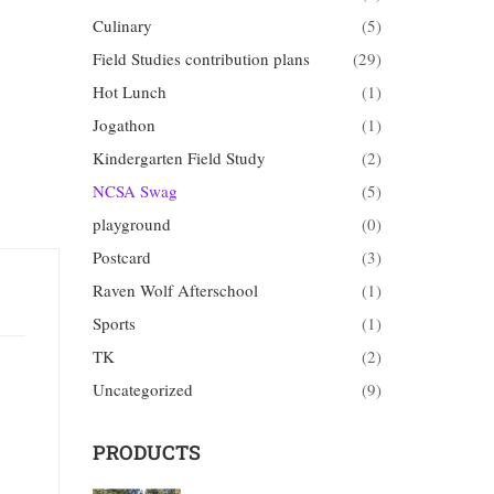
Culinary
(5)
Field Studies contribution plans
(29)
Hot Lunch
(1)
Jogathon
(1)
Kindergarten Field Study
(2)
NCSA Swag
(5)
playground
(0)
Postcard
(3)
Raven Wolf Afterschool
(1)
Sports
(1)
TK
(2)
Uncategorized
(9)
PRODUCTS