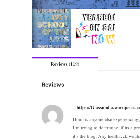
Reviews (119)
Reviews
https://Glassiindia.wordpress.
Hmm is anyone else experiencingg
I’m trying to determine iif its a p
it’s the blog. Any feedbacck woul