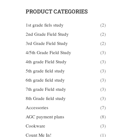
PRODUCT CATEGORIES
1st grade fiels study
(2)
2nd Grade Field Study
(2)
3rd Grade Field Study
(2)
4/5th Grade Field Study
(3)
4th grade Field Study
(3)
5th grade field study
(3)
6th grade field study
(3)
7th grade Field study
(3)
8th Grade field study
(3)
Accessories
(7)
AGC payment plans
(8)
Cookware
(3)
Count Me In!
(1)