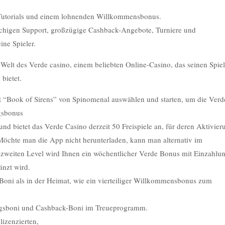
 Tutorials und einem lohnenden Willkommensbonus.
achigen Support, großzügige Cashback-Angebote, Turniere und
ne Spieler.
 Welt des Verde casino, einem beliebten Online-Casino, das seinen Spie
 bietet.
ot “Book of Sirens” von Spinomenal auswählen und starten, um die Verd
gsbonus
d bietet das Verde Casino derzeit 50 Freispiele an, für deren Aktivier
Möchte man die App nicht herunterladen, kann man alternativ im
zweiten Level wird Ihnen ein wöchentlicher Verde Bonus mit Einzahlu
änzt wird.
ni als in der Heimat, wie ein vierteiliger Willkommensbonus zum
gsboni und Cashback-Boni im Treueprogramm.
lizenzierten,